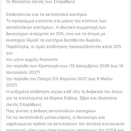
τη Θεσσαλία (εκτός των Σποράδων)
Επιδοτούνται και τα ακτοπλοϊκά εισιτήρια
Το πρόγραμμα καλύπτει και μέρος του κόστους των
ακτοπλοϊκών εισιτηρίων. Η ιδιωτική συμμετοχή των
δικαιούχων ανέρχεται σε 25%, ενώ για τα άτομα με
αναπηρία (ΑμεΑ) τα εισιτήρια διατίθενται δωρεάν.
Παράλληλα, οι τιμές επιδότησης προσαυξάνονται κατά 20%
για:
τον μήνα αιχμής Αύγουστο
την περίοδο των Χριστουγέννων (15 Δεκεμβρίου 2026 έως 14
Ιανουαρίου 2027)
την περίοδο του Πάσχα (23 Απριλίου 2027 έως 9 Μαΐου
2027)
Η αυξημένη επιδότηση ισχύει καθ’ όλη τη διάρκεια του έτους
για τα καταλύματα σε Βόρεια Εύβοια, Έβρο και Θεσσαλία
(εκτός Σποράδων).
Πώς γίνεται η έκδοση ακτοπλοϊκών εισιτηρίων
Για τις ακτοπλοϊκές μετακινήσεις, οι δικαιούχοι και
ωφελούμενοι πρέπει να εκτυπώσουν την επιταγή κοινωνικού
τουρισμού μέσω των ηλεκτρονικών υπηρεσιών της ΔΥΠΑ και