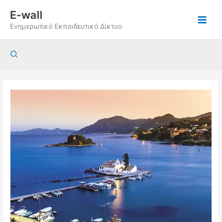
Μετάβαση
E-wall
στο
Ενημερωτικό Εκπαιδευτικό Δίκτυο
περιεχόμενο
Αναζήτηση