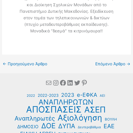
και Διοίκηση Σχολικών Μονάδων από το
Πανεπιστήμιο Δυτικής Μακεδονίας. Εξειδίκευση
στον τομέα των τηλεπικοινωνιών & δικτύων
(πτυχίο μεταδευτεροβάθμιας εκπαίδευσης).
Μοναδικά "δεσμά" τα κιτρινόμαυρα!!
←
Προηγούμενο Άρθρο
Επόμενο Άρθρο
→
Mail
Instagram
Facebook
Linkedin
Twitter
Pinterest
e-ΕΦΚΑ
2023
2022-2023
2022
ΑΕΙ
ΑΝΑΠΛΗΡΩΤΩΝ
ΑΠΟΣΠΑΣΕΙΣ
ΑΣΕΠ
Αξιολόγηση
Αναπληρωτές
ΒΟΥΛΗ
ΔΟΕ
ΔΥΠΑ
ΕΑΕ
ΔΗΜΟΣΙΟ
Δευτεροβάθμια