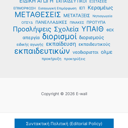
ΕΙΔΙΚΗ ΑΓΩΓΗ
ΕΚΠΑΙΔΕΥΤΙΚΟΙ
ΕΞΕΤΑΣΕΙΣ
Κεραμέως
ΙΕΠ
ΕΠΙΜΟΡΦΩΣΗ
Εισαγωγική Επιμόρφωση
ΜΕΤΑΘΕΣΕΙΣ
ΜΕΤΑΤΑΞΕΙΣ
Νηπιαγωγεία
ΠΑΝΕΛΛΑΔΙΚΕΣ
ΠΡΟΤΥΠΑ
ΟΠΣΥΔ
ΠΙΝΑΚΕΣ
ΥΠΑΙΘ
Προσλήψεις
Σχολεία
ΦΕΚ
διορισμοί
διορισμούς
απεργία
εκπαίδευση
εκπαιδευτικούς
ειδικής αγωγής
εκπαιδευτικών
ολμε
νεοδιοριστοι
προκήρυξη
προκηρύξεις
Copyright © 2026 E-wall
Συντακτική Πολιτική (Editorial Policy)