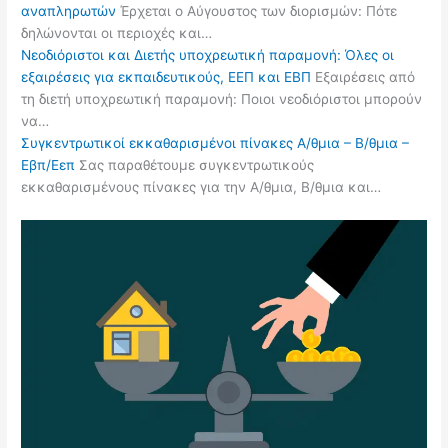
αναπληρωτών
Έρχεται ο Αύγουστος των διορισμών: Πότε
δηλώνονται οι περιοχές και…
Νεοδιόριστοι και Διετής υποχρεωτική παραμονή: Όλες οι
εξαιρέσεις για εκπαιδευτικούς, ΕΕΠ και ΕΒΠ
Εξαιρέσεις από
τη διετή υποχρεωτική παραμονή: Ποιοι νεοδιόριστοι μπορούν
να…
Συγκεντρωτικοί εκκαθαρισμένοι πίνακες Α/θμια – Β/θμια –
Εβπ/Εεπ
Σας παραθέτουμε συγκεντρωτικούς
εκκαθαρισμένους πίνακες για την Α/θμια, Β/θμια και…