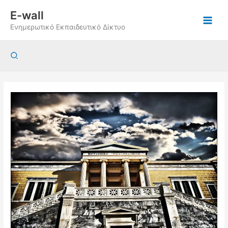
Μετάβαση
E-wall
στο
Ενημερωτικό Εκπαιδευτικό Δίκτυο
περιεχόμενο
Αναζήτηση