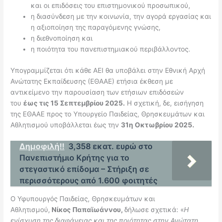
και οι επιδόσεις του επιστημονικού προσωπικού,
η διασύνδεση με την κοινωνία, την αγορά εργασίας και
η αξιοποίηση της παραγόμενης γνώσης,
η διεθνοποίηση και
η ποιότητα του πανεπιστημιακού περιβάλλοντος.
Υπογραμμίζεται ότι κάθε ΑΕΙ θα υποβάλει στην Εθνική Αρχή
Ανώτατης Εκπαίδευσης (ΕΘΑΑΕ) ετήσια έκθεση με
αντικείμενο την παρουσίαση των ετήσιων επιδόσεών
του
έως τις 15 Σεπτεμβρίου 2025.
Η σχετική, δε, εισήγηση
της ΕΘΑΑΕ προς το Υπουργείο Παιδείας, Θρησκευμάτων και
Αθλητισμού υποβάλλεται έως την
31η Οκτωβρίου 2025.
Δημοφιλή!!
3,358 εκατ. ευρώ στο
Πανεπιστήμιο Κρήτης για το
στεγαστικό επίδομα – Στήριξη σε
περισσότερους από 1.600 φοιτητές
Ο Υφυπουργός Παιδείας, Θρησκευμάτων και
Αθλητισμού,
Νίκος Παπαϊωάννου,
δήλωσε σχετικά: «
Η
ενίσχυση της διαφάνειας και της ποιότητας στην Ανώτατη