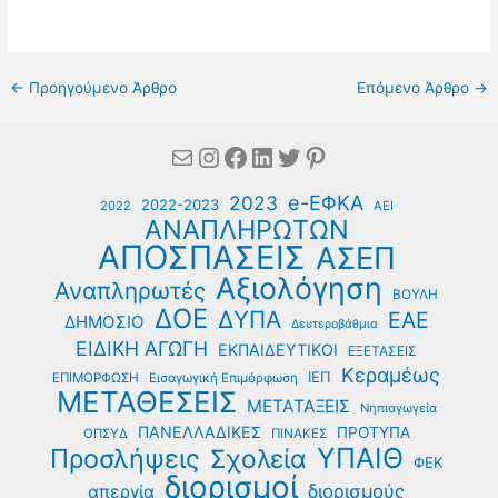
←
Προηγούμενο Άρθρο
Επόμενο Άρθρο
→
Mail
Instagram
Facebook
Linkedin
Twitter
Pinterest
e-ΕΦΚΑ
2023
2022-2023
2022
ΑΕΙ
ΑΝΑΠΛΗΡΩΤΩΝ
ΑΠΟΣΠΑΣΕΙΣ
ΑΣΕΠ
Αξιολόγηση
Αναπληρωτές
ΒΟΥΛΗ
ΔΟΕ
ΔΥΠΑ
ΕΑΕ
ΔΗΜΟΣΙΟ
Δευτεροβάθμια
ΕΙΔΙΚΗ ΑΓΩΓΗ
ΕΚΠΑΙΔΕΥΤΙΚΟΙ
ΕΞΕΤΑΣΕΙΣ
Κεραμέως
ΙΕΠ
ΕΠΙΜΟΡΦΩΣΗ
Εισαγωγική Επιμόρφωση
ΜΕΤΑΘΕΣΕΙΣ
ΜΕΤΑΤΑΞΕΙΣ
Νηπιαγωγεία
ΠΑΝΕΛΛΑΔΙΚΕΣ
ΠΡΟΤΥΠΑ
ΟΠΣΥΔ
ΠΙΝΑΚΕΣ
ΥΠΑΙΘ
Προσλήψεις
Σχολεία
ΦΕΚ
διορισμοί
διορισμούς
απεργία