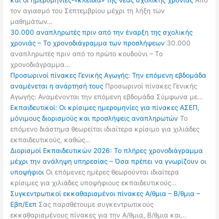
και οι ημερομηνίες-«κλειδιά» της νέας σχολικής χρονιάς
Από
τον αγιασμό του Σεπτεμβρίου μέχρι τη λήξη των
μαθημάτων…
30.000 αναπληρωτές πριν από την έναρξη της σχολικής
χρονιάς – Το χρονοδιάγραμμα των προσλήψεων
30.000
αναπληρωτές πριν από το πρώτο κουδούνι – Το
χρονοδιάγραμμα…
Προσωρινοί πίνακες Γενικής Αγωγής: Την επόμενη εβδομάδα
αναμένεται η ανάρτησή τους
Προσωρινοί πίνακες Γενικής
Αγωγής: Αναμένονται την επόμενη εβδομάδα Σύμφωνα με…
Εκπαιδευτικοί: Οι κρίσιμες ημερομηνίες για πίνακες ΑΣΕΠ,
μόνιμους διορισμούς και προσλήψεις αναπληρωτών
Το
επόμενο διάστημα θεωρείται ιδιαίτερα κρίσιμο για χιλιάδες
εκπαιδευτικούς, καθώς…
Διορισμοί Εκπαιδευτικών 2026: Το πλήρες χρονοδιάγραμμα
μέχρι την ανάληψη υπηρεσίας – Όσα πρέπει να γνωρίζουν οι
υποψήφιοι
Οι επόμενες ημέρες θεωρούνται ιδιαίτερα
κρίσιμες για χιλιάδες υποψήφιους εκπαιδευτικούς…
Συγκεντρωτικοί εκκαθαρισμένοι πίνακες Α/θμια – Β/θμια –
Εβπ/Εεπ
Σας παραθέτουμε συγκεντρωτικούς
εκκαθαρισμένους πίνακες για την Α/θμια, Β/θμια και…