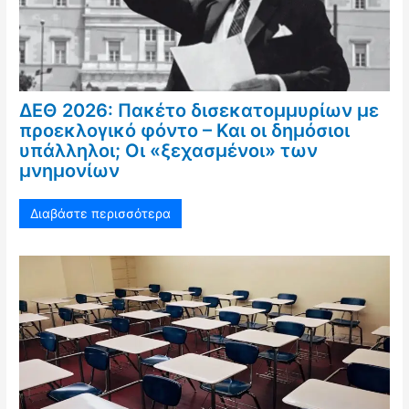
ΔΕΘ 2026: Πακέτο δισεκατομμυρίων με
προεκλογικό φόντο – Και οι δημόσιοι
υπάλληλοι; Οι «ξεχασμένοι» των
μνημονίων
Διαβάστε περισσότερα