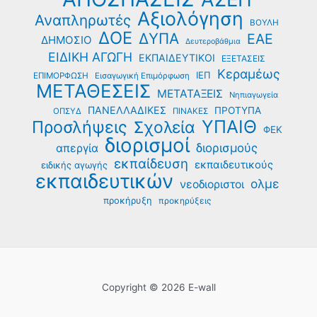
Αξιολόγηση
Αναπληρωτές
ΒΟΥΛΗ
ΔΟΕ
ΔΥΠΑ
ΕΑΕ
ΔΗΜΟΣΙΟ
Δευτεροβάθμια
ΕΙΔΙΚΗ ΑΓΩΓΗ
ΕΚΠΑΙΔΕΥΤΙΚΟΙ
ΕΞΕΤΑΣΕΙΣ
Κεραμέως
ΙΕΠ
ΕΠΙΜΟΡΦΩΣΗ
Εισαγωγική Επιμόρφωση
ΜΕΤΑΘΕΣΕΙΣ
ΜΕΤΑΤΑΞΕΙΣ
Νηπιαγωγεία
ΠΑΝΕΛΛΑΔΙΚΕΣ
ΠΡΟΤΥΠΑ
ΟΠΣΥΔ
ΠΙΝΑΚΕΣ
ΥΠΑΙΘ
Προσλήψεις
Σχολεία
ΦΕΚ
διορισμοί
διορισμούς
απεργία
εκπαίδευση
εκπαιδευτικούς
ειδικής αγωγής
εκπαιδευτικών
ολμε
νεοδιοριστοι
προκήρυξη
προκηρύξεις
Copyright © 2026 E-wall