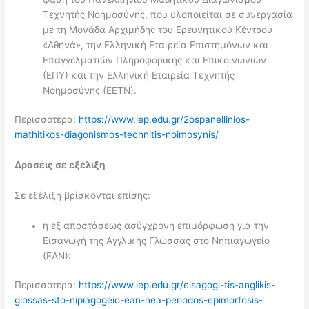
Τεχνητής Νοημοσύνης, που υλοποιείται σε συνεργασία
με τη Μονάδα Αρχιμήδης του Ερευνητικού Κέντρου
«Αθηνά», την Ελληνική Εταιρεία Επιστημόνων και
Επαγγελματιών Πληροφορικής και Επικοινωνιών
(ΕΠΥ) και την Ελληνική Εταιρεία Τεχνητής
Νοημοσύνης (ΕΕΤΝ).
Περισσότερα:
https://www.iep.edu.gr/2ospanellinios-
mathitikos-diagonismos-technitis-noimosynis/
Δράσεις σε εξέλιξη
Σε εξέλιξη βρίσκονται επίσης:
η εξ αποστάσεως ασύγχρονη επιμόρφωση για την
Εισαγωγή της Αγγλικής Γλώσσας στο Νηπιαγωγείο
(ΕΑΝ):
Περισσότερα:
https://www.iep.edu.gr/eisagogi-tis-anglikis-
glossas-sto-nipiagogeio-ean-nea-periodos-epimorfosis-