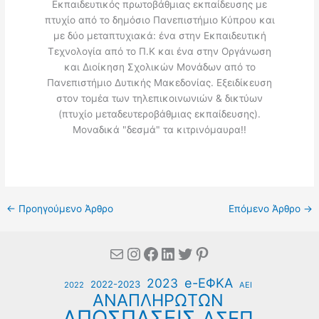
Εκπαιδευτικός πρωτοβάθμιας εκπαίδευσης με
πτυχίο από το δημόσιο Πανεπιστήμιο Κύπρου και
με δύο μεταπτυχιακά: ένα στην Εκπαιδευτική
Τεχνολογία από το Π.Κ και ένα στην Οργάνωση
και Διοίκηση Σχολικών Μονάδων από το
Πανεπιστήμιο Δυτικής Μακεδονίας. Εξειδίκευση
στον τομέα των τηλεπικοινωνιών & δικτύων
(πτυχίο μεταδευτεροβάθμιας εκπαίδευσης).
Μοναδικά "δεσμά" τα κιτρινόμαυρα!!
←
Προηγούμενο Άρθρο
Επόμενο Άρθρο
→
Mail
Instagram
Facebook
Linkedin
Twitter
Pinterest
e-ΕΦΚΑ
2023
2022-2023
2022
ΑΕΙ
ΑΝΑΠΛΗΡΩΤΩΝ
ΑΠΟΣΠΑΣΕΙΣ
ΑΣΕΠ