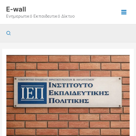
Μετάβαση
E-wall
στο
Ενημερωτικό Εκπαιδευτικό Δίκτυο
περιεχόμενο
Αναζήτηση