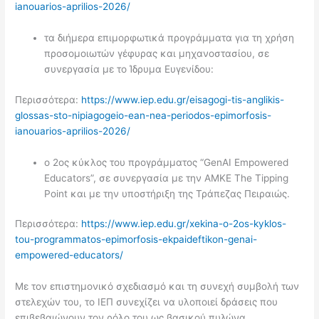
ianouarios-aprilios-2026/
τα διήμερα επιμορφωτικά προγράμματα για τη χρήση
προσομοιωτών γέφυρας και μηχανοστασίου, σε
συνεργασία με το Ίδρυμα Ευγενίδου:
Περισσότερα:
https://www.iep.edu.gr/eisagogi-tis-anglikis-
glossas-sto-nipiagogeio-ean-nea-periodos-epimorfosis-
ianouarios-aprilios-2026/
ο 2ος κύκλος του προγράμματος “GenAI Empowered
Educators”, σε συνεργασία με την ΑΜΚΕ The Tipping
Point και με την υποστήριξη της Τράπεζας Πειραιώς.
Περισσότερα:
https://www.iep.edu.gr/xekina-o-2os-kyklos-
tou-programmatos-epimorfosis-ekpaideftikon-genai-
empowered-educators/
Με τον επιστημονικό σχεδιασμό και τη συνεχή συμβολή των
στελεχών του, το ΙΕΠ συνεχίζει να υλοποιεί δράσεις που
επιβεβαιώνουν τον ρόλο του ως βασικού πυλώνα