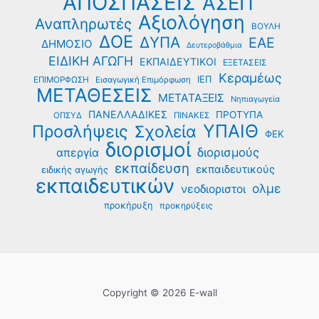
ΑΠΟΣΠΑΣΕΙΣ
ΑΣΕΠ
Αξιολόγηση
Αναπληρωτές
ΒΟΥΛΗ
ΔΟΕ
ΔΥΠΑ
ΕΑΕ
ΔΗΜΟΣΙΟ
Δευτεροβάθμια
ΕΙΔΙΚΗ ΑΓΩΓΗ
ΕΚΠΑΙΔΕΥΤΙΚΟΙ
ΕΞΕΤΑΣΕΙΣ
Κεραμέως
ΙΕΠ
ΕΠΙΜΟΡΦΩΣΗ
Εισαγωγική Επιμόρφωση
ΜΕΤΑΘΕΣΕΙΣ
ΜΕΤΑΤΑΞΕΙΣ
Νηπιαγωγεία
ΠΑΝΕΛΛΑΔΙΚΕΣ
ΠΡΟΤΥΠΑ
ΟΠΣΥΔ
ΠΙΝΑΚΕΣ
ΥΠΑΙΘ
Προσλήψεις
Σχολεία
ΦΕΚ
διορισμοί
διορισμούς
απεργία
εκπαίδευση
εκπαιδευτικούς
ειδικής αγωγής
εκπαιδευτικών
ολμε
νεοδιοριστοι
προκήρυξη
προκηρύξεις
Copyright © 2026 E-wall