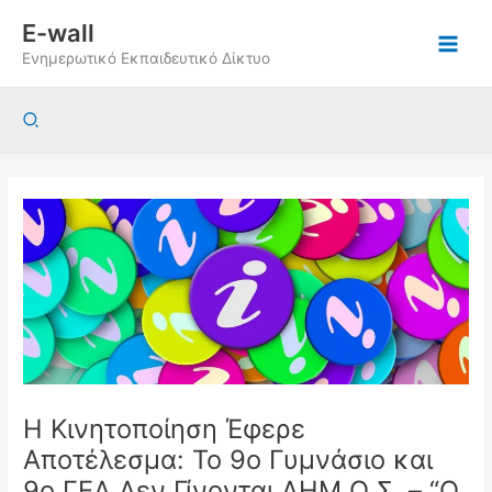
Μετάβαση
E-wall
στο
Ενημερωτικό Εκπαιδευτικό Δίκτυο
περιεχόμενο
Αναζήτηση
Η Κινητοποίηση Έφερε
Αποτέλεσμα: Το 9ο Γυμνάσιο και
9ο ΓΕΛ Δεν Γίνονται ΔΗΜ.Ω.Σ. – “Ο