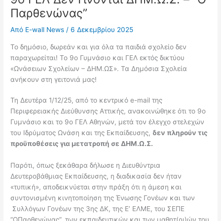
Παρθενώνας”
Από
E-wall News
/
6 Δεκεμβρίου 2025
Το δημόσιο, δωρεάν και για όλα τα παιδιά σχολείο δεν
παραχωρείται! Το 9ο Γυμνάσιο και ΓΕΛ εκτός δικτύου
«Ωνάσειων Σχολείων – ΔΗΜ.ΩΣ». Τα Δημόσια Σχολεία
ανήκουν στη γειτονιά μας!
Τη Δευτέρα 1/12/25, από το κεντρικό e-mail της
Περιφερειακής Διεύθυνσης Αττικής, ανακοινώθηκε ότι το 9ο
Γυμνάσιο και το 9ο ΓΕΛ Αθηνών, μετά τον έλεγχο στελεχών
του Ιδρύματος Ωνάση και της Εκπαίδευσης,
δεν πληρούν τις
προϋποθέσεις για μετατροπή σε ΔΗΜ.Ω.Σ.
Παρότι, όπως ξεκάθαρα δήλωσε η Διευθύντρια
Δευτεροβάθμιας Εκπαίδευσης, η διαδικασία δεν ήταν
«τυπική», αποδεικνύεται στην πράξη ότι η άμεση και
συντονισμένη κινητοποίηση της Ένωσης Γονέων και των
Συλλόγων Γονέων της 3ης ΔΚ, της Ε’ ΕΛΜΕ, του ΣΕΠΕ
“ΟΠαρθενώνας”, των εκπαιδευτικών και των μαθητ(ρι)ών του