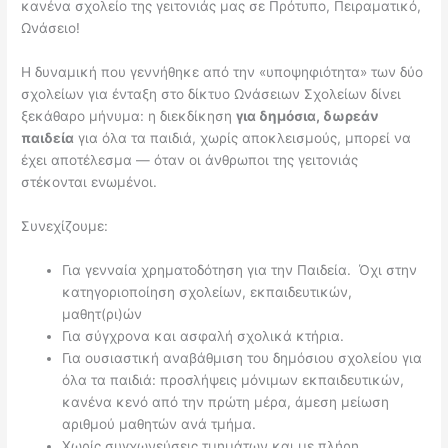
κανένα σχολείο της γειτονιάς μας σε Πρότυπο, Πειραματικό,
Ωνάσειο!
Η δυναμική που γεννήθηκε από την «υποψηφιότητα» των δύο
σχολείων για ένταξη στο δίκτυο Ωνάσειων Σχολείων δίνει
ξεκάθαρο μήνυμα: η διεκδίκηση
για δημόσια, δωρεάν
παιδεία
για όλα τα παιδιά, χωρίς αποκλεισμούς, μπορεί να
έχει αποτέλεσμα — όταν οι άνθρωποι της γειτονιάς
στέκονται ενωμένοι.
Συνεχίζουμε:
Για γενναία χρηματοδότηση για την Παιδεία. Όχι στην
κατηγοριοποίηση σχολείων, εκπαιδευτικών,
μαθητ(ρι)ών
Για σύγχρονα και ασφαλή σχολικά κτήρια.
Για ουσιαστική αναβάθμιση του δημόσιου σχολείου για
όλα τα παιδιά: προσλήψεις μόνιμων εκπαιδευτικών,
κανένα κενό από την πρώτη μέρα, άμεση μείωση
αριθμού μαθητών ανά τμήμα.
Χωρίς συγχωνεύσεις τμημάτων και με πλήρη