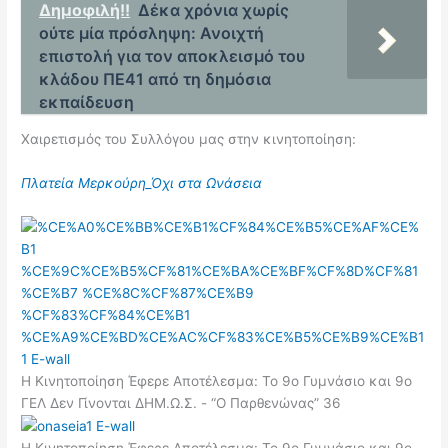
Δημοφιλή!!
Δέκα χρόνια χωρίς
ούτε μία πρόσληψη: Ανοιχτή
επιστολή για τον αποκλεισμό του
κλάδου ΠΕ41 από τη δημόσια
εκπαίδευση
Χαιρετισμός του Συλλόγου μας στην κινητοποίηση:
Πλατεία Μερκούρη_Όχι στα Ωνάσεια
Η Κινητοποίηση Έφερε Αποτέλεσμα: Το 9ο Γυμνάσιο και 9ο
ΓΕΛ Δεν Γίνονται ΔΗΜ.Ω.Σ. - “Ο Παρθενώνας” 36
Η Κινητοποίηση Έφερε Αποτέλεσμα: Το 9ο Γυμνάσιο και 9ο