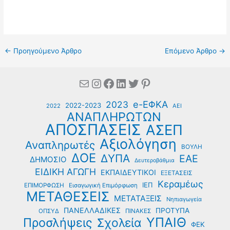
←
Προηγούμενο Άρθρο
Επόμενο Άρθρο
→
Mail
Instagram
Facebook
Linkedin
Twitter
Pinterest
e-ΕΦΚΑ
2023
2022-2023
2022
ΑΕΙ
ΑΝΑΠΛΗΡΩΤΩΝ
ΑΠΟΣΠΑΣΕΙΣ
ΑΣΕΠ
Αξιολόγηση
Αναπληρωτές
ΒΟΥΛΗ
ΔΟΕ
ΔΥΠΑ
ΕΑΕ
ΔΗΜΟΣΙΟ
Δευτεροβάθμια
ΕΙΔΙΚΗ ΑΓΩΓΗ
ΕΚΠΑΙΔΕΥΤΙΚΟΙ
ΕΞΕΤΑΣΕΙΣ
Κεραμέως
ΙΕΠ
ΕΠΙΜΟΡΦΩΣΗ
Εισαγωγική Επιμόρφωση
ΜΕΤΑΘΕΣΕΙΣ
ΜΕΤΑΤΑΞΕΙΣ
Νηπιαγωγεία
ΠΑΝΕΛΛΑΔΙΚΕΣ
ΠΡΟΤΥΠΑ
ΟΠΣΥΔ
ΠΙΝΑΚΕΣ
ΥΠΑΙΘ
Προσλήψεις
Σχολεία
ΦΕΚ