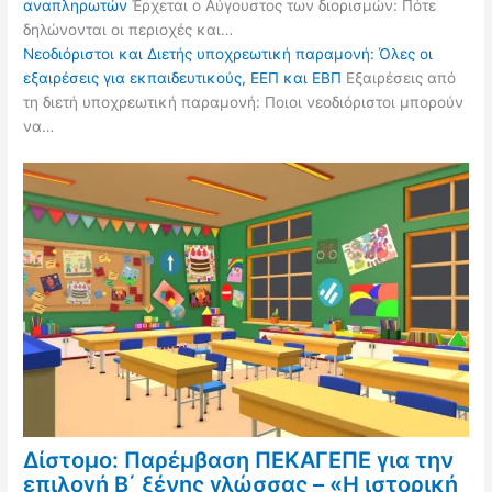
αναπληρωτών
Έρχεται ο Αύγουστος των διορισμών: Πότε
δηλώνονται οι περιοχές και…
Νεοδιόριστοι και Διετής υποχρεωτική παραμονή: Όλες οι
εξαιρέσεις για εκπαιδευτικούς, ΕΕΠ και ΕΒΠ
Εξαιρέσεις από
τη διετή υποχρεωτική παραμονή: Ποιοι νεοδιόριστοι μπορούν
να…
Δίστομο: Παρέμβαση ΠΕΚΑΓΕΠΕ για την
επιλογή Β΄ ξένης γλώσσας – «Η ιστορική