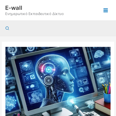
Μετάβαση
E-wall
στο
Ενημερωτικό Εκπαιδευτικό Δίκτυο
περιεχόμενο
Αναζήτηση