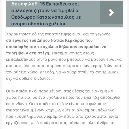
Δημοφιλή!!
15 Εκπαιδευτικοί
σύλλογοι ζητούν να τιμηθεί ο
Θεόδωρος Κατσωνόπουλος με
ονοματοδοσία σχολείου
Χαρακτηριστικό της εγκατάλειψης είναι και το γεγονός
ότι
εργάτες του Δήμου Νότιας Κέρκυρας που
επισκέφθηκαν το σχολείο δήλωσαν αναρμόδιοι να
παρέμβουν στη στέγη
, επισημαίνοντας στους
εκπαιδευτικούς ότι το μόνο που μπορούν να κάνουν είναι να
απομακρύνουν τα σπασμένα κομμάτια των κεραμιδιών από
τον αύλειο χώρο. Δηλαδή, να «καθαριστούν τα συντρίμμια»,
όχι να αρθεί ο κίνδυνος.
Οι εκπαιδευτικοί παραμένουν στις θέσεις τους ακόμη και
χωρίς παιδιά, σε ένα σχολικό κτίριο που έχει ήδη αποδειχθεί
επικίνδυνο. Οι εκπαιδευτικοί δεν είναι ούτε φύλακες
εγκαταλελειμμένων κτιρίων, ούτε αναλώσιμοι υπάλληλοι
που «συμπληρώνουν ωράριο» πάνω από χαλάσματα. Είναι
εργαζόμενοι με δικαιώματα και, πάνω απ’ όλα, άνθρωποι!