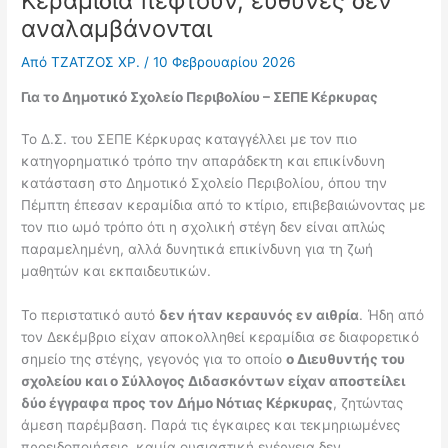
Κεραμίδια πέφτουν, ευθύνες δεν
αναλαμβάνονται
Από
ΤΖΑΤΖΟΣ ΧΡ.
/
10 Φεβρουαρίου 2026
Για το Δημοτικό Σχολείο Περιβολίου – ΣΕΠΕ Κέρκυρας
Το Δ.Σ. του ΣΕΠΕ Κέρκυρας καταγγέλλει με τον πιο
κατηγορηματικό τρόπο την απαράδεκτη και επικίνδυνη
κατάσταση στο Δημοτικό Σχολείο Περιβολίου, όπου την
Πέμπτη έπεσαν κεραμίδια από το κτίριο, επιβεβαιώνοντας με
τον πιο ωμό τρόπο ότι η σχολική στέγη δεν είναι απλώς
παραμελημένη, αλλά δυνητικά επικίνδυνη για τη ζωή
μαθητών και εκπαιδευτικών.
Το περιστατικό αυτό
δεν ήταν κεραυνός εν αιθρία
. Ήδη από
τον Δεκέμβριο είχαν αποκολληθεί κεραμίδια σε διαφορετικό
σημείο της στέγης, γεγονός για το οποίο
ο Διευθυντής του
σχολείου και ο Σύλλογος Διδασκόντων είχαν αποστείλει
δύο έγγραφα προς τον Δήμο Νότιας Κέρκυρας
, ζητώντας
άμεση παρέμβαση. Παρά τις έγκαιρες και τεκμηριωμένες
προειδοποιήσεις, καμία ουσιαστική ενέργεια δεν