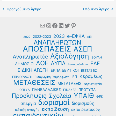
←
Προηγούμενο Άρθρο
Επόμενο Άρθρο
→
Mail
Instagram
Facebook
Linkedin
Twitter
Pinterest
e-ΕΦΚΑ
2023
2022-2023
2022
ΑΕΙ
ΑΝΑΠΛΗΡΩΤΩΝ
ΑΠΟΣΠΑΣΕΙΣ
ΑΣΕΠ
Αξιολόγηση
Αναπληρωτές
ΒΟΥΛΗ
ΔΟΕ
ΔΥΠΑ
ΕΑΕ
ΔΗΜΟΣΙΟ
Δευτεροβάθμια
ΕΙΔΙΚΗ ΑΓΩΓΗ
ΕΚΠΑΙΔΕΥΤΙΚΟΙ
ΕΞΕΤΑΣΕΙΣ
Κεραμέως
ΙΕΠ
ΕΠΙΜΟΡΦΩΣΗ
Εισαγωγική Επιμόρφωση
ΜΕΤΑΘΕΣΕΙΣ
ΜΕΤΑΤΑΞΕΙΣ
Νηπιαγωγεία
ΠΑΝΕΛΛΑΔΙΚΕΣ
ΠΡΟΤΥΠΑ
ΟΠΣΥΔ
ΠΙΝΑΚΕΣ
ΥΠΑΙΘ
Προσλήψεις
Σχολεία
ΦΕΚ
διορισμοί
διορισμούς
απεργία
εκπαίδευση
εκπαιδευτικούς
ειδικής αγωγής
εκπαιδευτικών