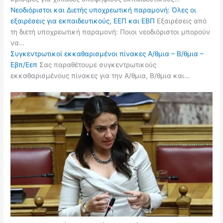
Νεοδιόριστοι και Διετής υποχρεωτική παραμονή: Όλες οι
εξαιρέσεις για εκπαιδευτικούς, ΕΕΠ και ΕΒΠ
Εξαιρέσεις από
τη διετή υποχρεωτική παραμονή: Ποιοι νεοδιόριστοι μπορούν
να…
Συγκεντρωτικοί εκκαθαρισμένοι πίνακες Α/θμια – Β/θμια –
Εβπ/Εεπ
Σας παραθέτουμε συγκεντρωτικούς
εκκαθαρισμένους πίνακες για την Α/θμια, Β/θμια και…