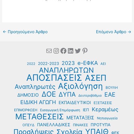
←
Προηγούμενο Άρθρο
Επόμενο Άρθρο
→
Mail
Instagram
Facebook
Linkedin
Twitter
Pinterest
e-ΕΦΚΑ
2023
2022-2023
2022
ΑΕΙ
ΑΝΑΠΛΗΡΩΤΩΝ
ΑΠΟΣΠΑΣΕΙΣ
ΑΣΕΠ
Αξιολόγηση
Αναπληρωτές
ΒΟΥΛΗ
ΔΟΕ
ΔΥΠΑ
ΕΑΕ
ΔΗΜΟΣΙΟ
Δευτεροβάθμια
ΕΙΔΙΚΗ ΑΓΩΓΗ
ΕΚΠΑΙΔΕΥΤΙΚΟΙ
ΕΞΕΤΑΣΕΙΣ
Κεραμέως
ΙΕΠ
ΕΠΙΜΟΡΦΩΣΗ
Εισαγωγική Επιμόρφωση
ΜΕΤΑΘΕΣΕΙΣ
ΜΕΤΑΤΑΞΕΙΣ
Νηπιαγωγεία
ΠΑΝΕΛΛΑΔΙΚΕΣ
ΠΡΟΤΥΠΑ
ΟΠΣΥΔ
ΠΙΝΑΚΕΣ
ΥΠΑΙΘ
Προσλήψεις
Σχολεία
ΦΕΚ