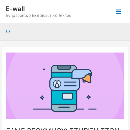
Μετάβαση
E-wall
στο
Ενημερωτικό Εκπαιδευτικό Δίκτυο
περιεχόμενο
Αναζήτηση