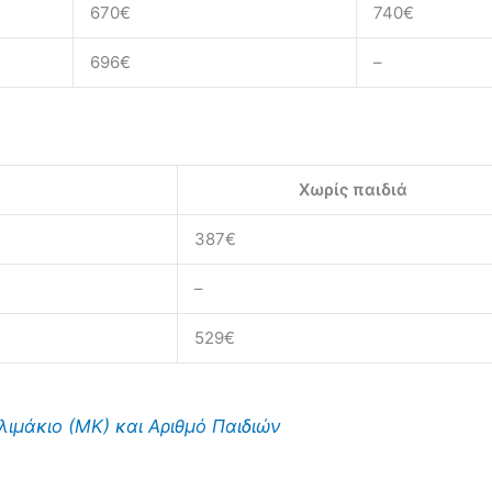
670€
740€
696€
–
Χωρίς παιδιά
387€
–
529€
λιμάκιο (ΜΚ) και Αριθμό Παιδιών