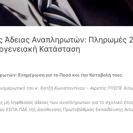
 Άδειας Αναπληρωτών: Πληρωμές 2
ογενειακή Κατάσταση
ωτών: Ενημέρωση για τα Ποσά και την Καταβολή τους
ενημερωτικό του κ. Χατζή Κωνσταντίνου – Αιρετός ΠΥΣΠΕ Αι
ης μη ληφθείσας άδειας των αναπληρωτών για το σχολικό έτο
ν ΕΣΠΑ ΠΔΕ της Διεύθυνσης Πρωτοβάθμιας Εκπαίδευσης Αιτω