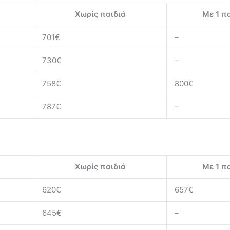
Χωρίς παιδιά
Με 1 πα
701€
–
730€
–
758€
800€
787€
–
Χωρίς παιδιά
Με 1 πα
620€
657€
645€
–