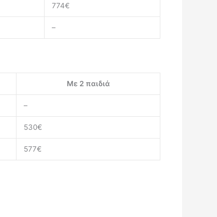
774€
–
Με 2 παιδιά
–
530€
577€