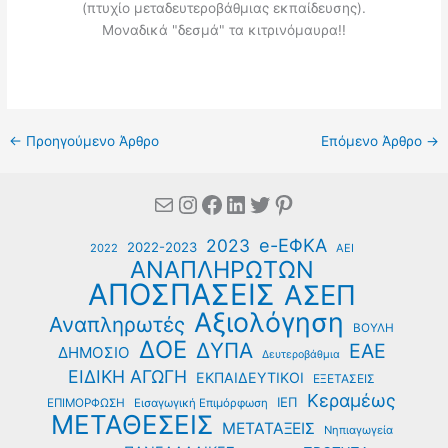
(πτυχίο μεταδευτεροβάθμιας εκπαίδευσης).
Μοναδικά "δεσμά" τα κιτρινόμαυρα!!
←
Προηγούμενο Άρθρο
Επόμενο Άρθρο
→
Mail
Instagram
Facebook
Linkedin
Twitter
Pinterest
e-ΕΦΚΑ
2023
2022-2023
2022
ΑΕΙ
ΑΝΑΠΛΗΡΩΤΩΝ
ΑΠΟΣΠΑΣΕΙΣ
ΑΣΕΠ
Αξιολόγηση
Αναπληρωτές
ΒΟΥΛΗ
ΔΟΕ
ΔΥΠΑ
ΕΑΕ
ΔΗΜΟΣΙΟ
Δευτεροβάθμια
ΕΙΔΙΚΗ ΑΓΩΓΗ
ΕΚΠΑΙΔΕΥΤΙΚΟΙ
ΕΞΕΤΑΣΕΙΣ
Κεραμέως
ΙΕΠ
ΕΠΙΜΟΡΦΩΣΗ
Εισαγωγική Επιμόρφωση
ΜΕΤΑΘΕΣΕΙΣ
ΜΕΤΑΤΑΞΕΙΣ
Νηπιαγωγεία