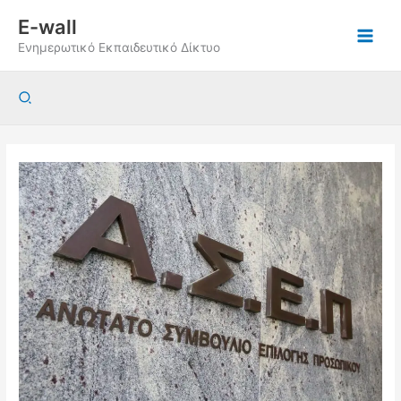
Μετάβαση
E-wall
στο
Ενημερωτικό Εκπαιδευτικό Δίκτυο
περιεχόμενο
Αναζήτηση