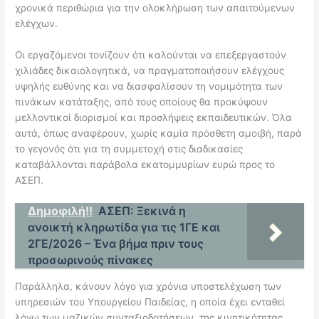
χρονικά περιθώρια για την ολοκλήρωση των απαιτούμενων
ελέγχων.
Οι εργαζόμενοι τονίζουν ότι καλούνται να επεξεργαστούν
χιλιάδες δικαιολογητικά, να πραγματοποιήσουν ελέγχους
υψηλής ευθύνης και να διασφαλίσουν τη νομιμότητα των
πινάκων κατάταξης, από τους οποίους θα προκύψουν
μελλοντικοί διορισμοί και προσλήψεις εκπαιδευτικών. Όλα
αυτά, όπως αναφέρουν, χωρίς καμία πρόσθετη αμοιβή, παρά
το γεγονός ότι για τη συμμετοχή στις διαδικασίες
καταβάλλονται παράβολα εκατομμυρίων ευρώ προς το
ΑΣΕΠ.
Δημοφιλή!!
ΑΣΕΠ: Ξεκινά η
ανοικτή κληρωτίδα για τις 1ΓΕ και
2ΓΕ/2026 – Ένα βήμα πριν τους
προσωρινούς πίνακες
Παράλληλα, κάνουν λόγο για χρόνια υποστελέχωση των
υπηρεσιών του Υπουργείου Παιδείας, η οποία έχει ενταθεί
λόγω των μαζικών συνταξιοδοτήσεων, της κινητικότητας