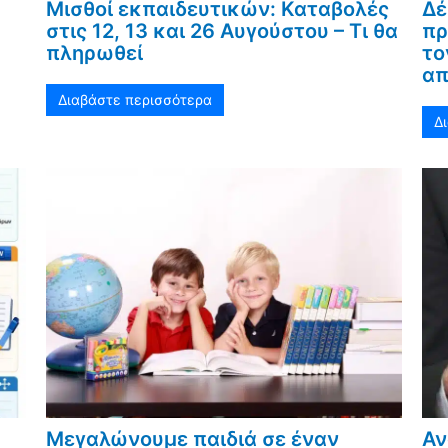
Μισθοί εκπαιδευτικών: Καταβολές
Δέ
στις 12, 13 και 26 Αυγούστου – Τι θα
πρ
πληρωθεί
το
απ
Διαβάστε περισσότερα
Δ
Μεγαλώνουμε παιδιά σε έναν
Αν