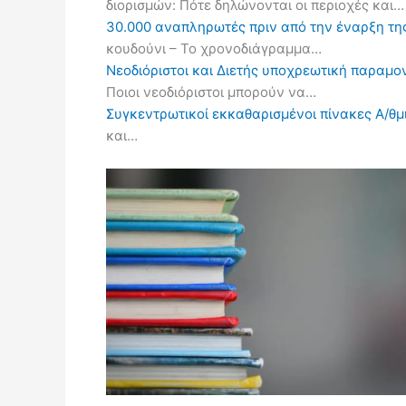
διορισμών: Πότε δηλώνονται οι περιοχές και…
30.000 αναπληρωτές πριν από την έναρξη τη
κουδούνι – Το χρονοδιάγραμμα…
Νεοδιόριστοι και Διετής υποχρεωτική παραμον
Ποιοι νεοδιόριστοι μπορούν να…
Συγκεντρωτικοί εκκαθαρισμένοι πίνακες Α/θμι
και…