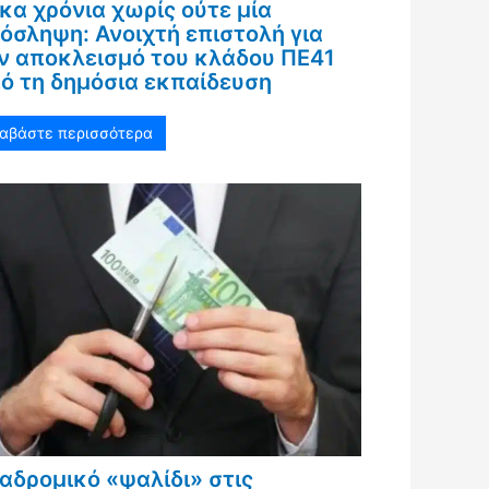
κα χρόνια χωρίς ούτε μία
όσληψη: Ανοιχτή επιστολή για
ν αποκλεισμό του κλάδου ΠΕ41
ό τη δημόσια εκπαίδευση
ιαβάστε περισσότερα
αδρομικό «ψαλίδι» στις