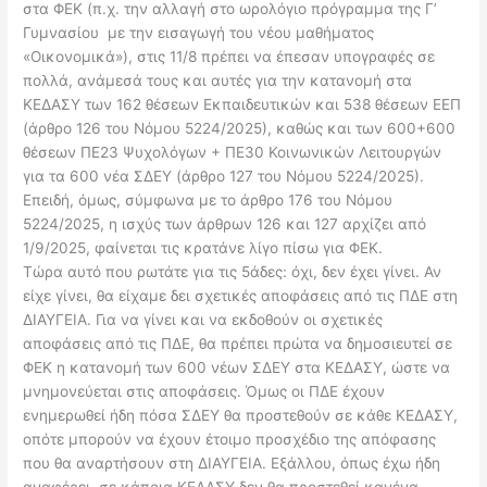
στα ΦΕΚ (π.χ. την αλλαγή στο ωρολόγιο πρόγραμμα της Γ’
Γυμνασίου με την εισαγωγή του νέου μαθήματος
«Οικονομικά»), στις 11/8 πρέπει να έπεσαν υπογραφές σε
πολλά, ανάμεσά τους και αυτές για την κατανομή στα
ΚΕΔΑΣΥ των 162 θέσεων Εκπαιδευτικών και 538 θέσεων ΕΕΠ
(άρθρο 126 του Νόμου 5224/2025), καθώς και των 600+600
θέσεων ΠΕ23 Ψυχολόγων + ΠΕ30 Κοινωνικών Λειτουργών
για τα 600 νέα ΣΔΕΥ (άρθρο 127 του Νόμου 5224/2025).
Επειδή, όμως, σύμφωνα με το άρθρο 176 του Νόμου
5224/2025, η ισχύς των άρθρων 126 και 127 αρχίζει από
1/9/2025, φαίνεται τις κρατάνε λίγο πίσω για ΦΕΚ.
Τώρα αυτό που ρωτάτε για τις 5άδες: όχι, δεν έχει γίνει. Αν
είχε γίνει, θα είχαμε δει σχετικές αποφάσεις από τις ΠΔΕ στη
ΔΙΑΥΓΕΙΑ. Για να γίνει και να εκδοθούν οι σχετικές
αποφάσεις από τις ΠΔΕ, θα πρέπει πρώτα να δημοσιευτεί σε
ΦΕΚ η κατανομή των 600 νέων ΣΔΕΥ στα ΚΕΔΑΣΥ, ώστε να
μνημονεύεται στις αποφάσεις. Όμως οι ΠΔΕ έχουν
ενημερωθεί ήδη πόσα ΣΔΕΥ θα προστεθούν σε κάθε ΚΕΔΑΣΥ,
οπότε μπορούν να έχουν έτοιμο προσχέδιο της απόφασης
που θα αναρτήσουν στη ΔΙΑΥΓΕΙΑ. Εξάλλου, όπως έχω ήδη