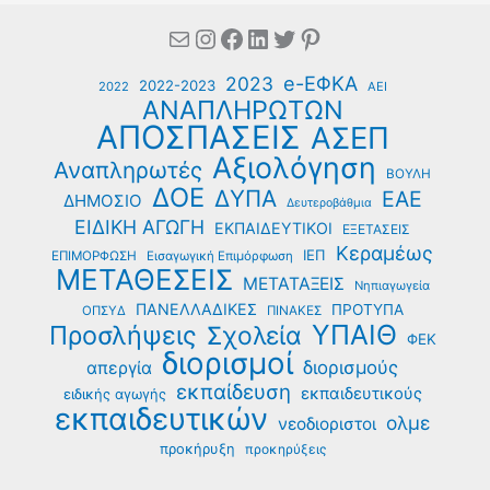
Mail
Instagram
Facebook
Linkedin
Twitter
Pinterest
e-ΕΦΚΑ
2023
2022-2023
2022
ΑΕΙ
ΑΝΑΠΛΗΡΩΤΩΝ
ΑΠΟΣΠΑΣΕΙΣ
ΑΣΕΠ
Αξιολόγηση
Αναπληρωτές
ΒΟΥΛΗ
ΔΟΕ
ΔΥΠΑ
ΕΑΕ
ΔΗΜΟΣΙΟ
Δευτεροβάθμια
ΕΙΔΙΚΗ ΑΓΩΓΗ
ΕΚΠΑΙΔΕΥΤΙΚΟΙ
ΕΞΕΤΑΣΕΙΣ
Κεραμέως
ΙΕΠ
ΕΠΙΜΟΡΦΩΣΗ
Εισαγωγική Επιμόρφωση
ΜΕΤΑΘΕΣΕΙΣ
ΜΕΤΑΤΑΞΕΙΣ
Νηπιαγωγεία
ΠΑΝΕΛΛΑΔΙΚΕΣ
ΠΡΟΤΥΠΑ
ΟΠΣΥΔ
ΠΙΝΑΚΕΣ
ΥΠΑΙΘ
Προσλήψεις
Σχολεία
ΦΕΚ
διορισμοί
διορισμούς
απεργία
εκπαίδευση
εκπαιδευτικούς
ειδικής αγωγής
εκπαιδευτικών
ολμε
νεοδιοριστοι
προκήρυξη
προκηρύξεις