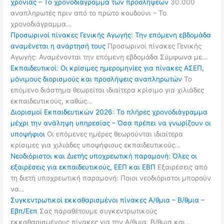
χρονιάς – Το χρονοδιάγραμμα των προσλήψεων
30.000
αναπληρωτές πριν από το πρώτο κουδούνι – Το
χρονοδιάγραμμα…
Προσωρινοί πίνακες Γενικής Αγωγής: Την επόμενη εβδομάδα
αναμένεται η ανάρτησή τους
Προσωρινοί πίνακες Γενικής
Αγωγής: Αναμένονται την επόμενη εβδομάδα Σύμφωνα με…
Εκπαιδευτικοί: Οι κρίσιμες ημερομηνίες για πίνακες ΑΣΕΠ,
μόνιμους διορισμούς και προσλήψεις αναπληρωτών
Το
επόμενο διάστημα θεωρείται ιδιαίτερα κρίσιμο για χιλιάδες
εκπαιδευτικούς, καθώς…
Διορισμοί Εκπαιδευτικών 2026: Το πλήρες χρονοδιάγραμμα
μέχρι την ανάληψη υπηρεσίας – Όσα πρέπει να γνωρίζουν οι
υποψήφιοι
Οι επόμενες ημέρες θεωρούνται ιδιαίτερα
κρίσιμες για χιλιάδες υποψήφιους εκπαιδευτικούς…
Νεοδιόριστοι και Διετής υποχρεωτική παραμονή: Όλες οι
εξαιρέσεις για εκπαιδευτικούς, ΕΕΠ και ΕΒΠ
Εξαιρέσεις από
τη διετή υποχρεωτική παραμονή: Ποιοι νεοδιόριστοι μπορούν
να…
Συγκεντρωτικοί εκκαθαρισμένοι πίνακες Α/θμια – Β/θμια –
Εβπ/Εεπ
Σας παραθέτουμε συγκεντρωτικούς
εκκαθαρισμένους πίνακες για την Α/θμια, Β/θμια και…