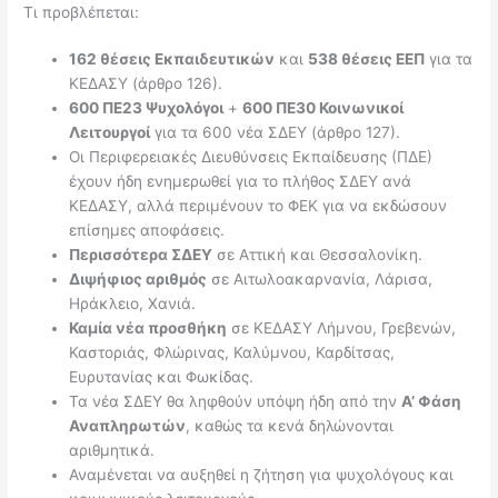
Τι προβλέπεται:
162 θέσεις Εκπαιδευτικών
και
538 θέσεις ΕΕΠ
για τα
ΚΕΔΑΣΥ (άρθρο 126).
600 ΠΕ23 Ψυχολόγοι
+
600 ΠΕ30 Κοινωνικοί
Λειτουργοί
για τα 600 νέα ΣΔΕΥ (άρθρο 127).
Οι Περιφερειακές Διευθύνσεις Εκπαίδευσης (ΠΔΕ)
έχουν ήδη ενημερωθεί για το πλήθος ΣΔΕΥ ανά
ΚΕΔΑΣΥ, αλλά περιμένουν το ΦΕΚ για να εκδώσουν
επίσημες αποφάσεις.
Περισσότερα ΣΔΕΥ
σε Αττική και Θεσσαλονίκη.
Διψήφιος αριθμός
σε Αιτωλοακαρνανία, Λάρισα,
Ηράκλειο, Χανιά.
Καμία νέα προσθήκη
σε ΚΕΔΑΣΥ Λήμνου, Γρεβενών,
Καστοριάς, Φλώρινας, Καλύμνου, Καρδίτσας,
Ευρυτανίας και Φωκίδας.
Τα νέα ΣΔΕΥ θα ληφθούν υπόψη ήδη από την
Α’ Φάση
Αναπληρωτών
, καθώς τα κενά δηλώνονται
αριθμητικά.
Αναμένεται να αυξηθεί η ζήτηση για ψυχολόγους και