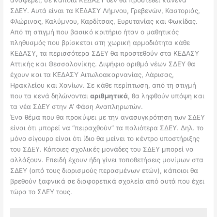
αναφέρει, σε κάποια ΚΕΔΑΣΥ δεν θα προστεθεί κανένα
ΣΔΕΥ. Αυτά είναι τα ΚΕΔΑΣΥ Λήμνου, Γρεβενών, Καστοριάς,
Φλώρινας, Καλύμνου, Καρδίτσας, Ευρυτανίας και Φωκίδας.
Από τη στιγμή που βασικό κριτήριο ήταν ο μαθητικός
πληθυσμός που βρίσκεται στη χωρική αρμοδιότητα κάθε
ΚΕΔΑΣΥ, τα περισσότερα ΣΔΕΥ θα προστεθούν στα ΚΕΔΑΣΥ
Αττικής και Θεσσαλονίκης. Διψήφιο αριθμό νέων ΣΔΕΥ θα
έχουν και τα ΚΕΔΑΣΥ Αιτωλοακαρνανίας, Λάρισας,
Ηρακλείου και Χανίων. Σε κάθε περίπτωση, από τη στιγμή
που τα κενά δηλώνονται
αριθμητικά
, θα ληφθούν υπόψη και
τα νέα ΣΔΕΥ στην Α’ Φάση Αναπληρωτών.
Ένα θέμα που θα προκύψει με την ανασυγκρότηση των ΣΔΕΥ
είναι ότι μπορεί να “πειραχθούν” τα παλιότερα ΣΔΕΥ. Δηλ. το
μόνο σίγουρο είναι ότι ίδιο θα μείνει το κέντρο υποστήριξης
του ΣΔΕΥ. Κάποιες σχολικές μονάδες του ΣΔΕΥ μπορεί να
αλλάξουν. Επειδή έχουν ήδη γίνει τοποθετήσεις μονίμων στα
ΣΔΕΥ (από τους διορισμούς περασμένων ετών), κάποιοι θα
βρεθούν ξαφνικά σε διαφορετικά σχολεία από αυτά που έχει
τώρα το ΣΔΕΥ τους.