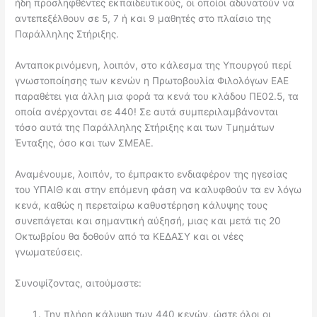
ήδη προσληφθέντες εκπαιδευτικούς, οι οποίοι αδυνατούν να
αντεπεξέλθουν σε 5, 7 ή και 9 μαθητές στο πλαίσιο της
Παράλληλης Στήριξης.
Ανταποκρινόμενη, λοιπόν, στο κάλεσμα της Υπουργού περί
γνωστοποίησης των κενών η Πρωτοβουλία Φιλολόγων ΕΑΕ
παραθέτει για άλλη μια φορά τα κενά του κλάδου ΠΕ02.5, τα
οποία ανέρχονται σε 440! Σε αυτά συμπεριλαμβάνονται
τόσο αυτά της Παράλληλης Στήριξης και των Τμημάτων
Ένταξης, όσο και των ΣΜΕΑΕ.
Αναμένουμε, λοιπόν, το έμπρακτο ενδιαφέρον της ηγεσίας
του ΥΠΑΙΘ και στην επόμενη φάση να καλυφθούν τα εν λόγω
κενά, καθώς η περεταίρω καθυστέρηση κάλυψης τους
συνεπάγεται και σημαντική αύξησή, μιας και μετά τις 20
Οκτωβρίου θα δοθούν από τα ΚΕΔΑΣΥ και οι νέες
γνωματεύσεις.
Συνοψίζοντας, αιτούμαστε:
Την πλήρη κάλυψη των 440 κενών, ώστε όλοι οι