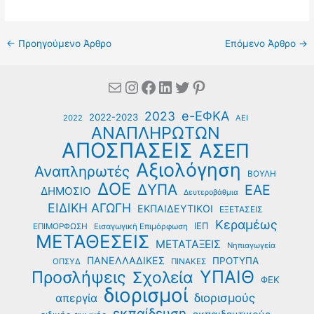
←
Προηγούμενο Άρθρο
Επόμενο Άρθρο
→
Mail
Instagram
Facebook
Linkedin
Twitter
Pinterest
e-ΕΦΚΑ
2023
2022-2023
2022
ΑΕΙ
ΑΝΑΠΛΗΡΩΤΩΝ
ΑΠΟΣΠΑΣΕΙΣ
ΑΣΕΠ
Αξιολόγηση
Αναπληρωτές
ΒΟΥΛΗ
ΔΟΕ
ΔΥΠΑ
ΕΑΕ
ΔΗΜΟΣΙΟ
Δευτεροβάθμια
ΕΙΔΙΚΗ ΑΓΩΓΗ
ΕΚΠΑΙΔΕΥΤΙΚΟΙ
ΕΞΕΤΑΣΕΙΣ
Κεραμέως
ΙΕΠ
ΕΠΙΜΟΡΦΩΣΗ
Εισαγωγική Επιμόρφωση
ΜΕΤΑΘΕΣΕΙΣ
ΜΕΤΑΤΑΞΕΙΣ
Νηπιαγωγεία
ΠΑΝΕΛΛΑΔΙΚΕΣ
ΠΡΟΤΥΠΑ
ΟΠΣΥΔ
ΠΙΝΑΚΕΣ
ΥΠΑΙΘ
Προσλήψεις
Σχολεία
ΦΕΚ
διορισμοί
διορισμούς
απεργία
εκπαίδευση