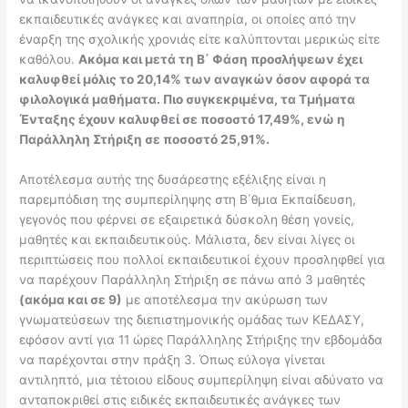
εκπαιδευτικές ανάγκες και αναπηρία, οι οποίες από την
έναρξη της σχολικής χρονιάς είτε καλύπτονται μερικώς είτε
καθόλου.
Ακόμα και μετά τη Β΄ Φάση προσλήψεων έχει
καλυφθεί μόλις το 20,14% των αναγκών όσον αφορά τα
φιλολογικά μαθήματα. Πιο συγκεκριμένα, τα Τμήματα
Ένταξης έχουν καλυφθεί σε ποσοστό 17,49%, ενώ η
Παράλληλη Στήριξη σε ποσοστό 25,91%.
Αποτέλεσμα αυτής της δυσάρεστης εξέλιξης είναι η
παρεμπόδιση της συμπερίληψης στη Β΄θμια Εκπαίδευση,
γεγονός που φέρνει σε εξαιρετικά δύσκολη θέση γονείς,
μαθητές και εκπαιδευτικούς. Μάλιστα, δεν είναι λίγες οι
περιπτώσεις που πολλοί εκπαιδευτικοί έχουν προσληφθεί για
να παρέχουν Παράλληλη Στήριξη σε πάνω από 3 μαθητές
(ακόμα και σε 9)
με αποτέλεσμα την ακύρωση των
γνωματεύσεων της διεπιστημονικής ομάδας των ΚΕΔΑΣΥ,
εφόσον αντί για 11 ώρες Παράλληλης Στήριξης την εβδομάδα
να παρέχονται στην πράξη 3. Όπως εύλογα γίνεται
αντιληπτό, μια τέτοιου είδους συμπερίληψη είναι αδύνατο να
ανταποκριθεί στις ειδικές εκπαιδευτικές ανάγκες των