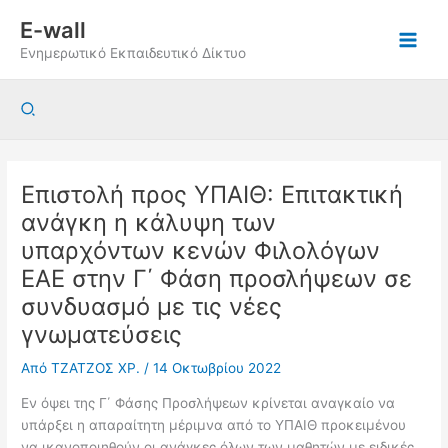
Μετάβαση
E-wall
στο
Ενημερωτικό Εκπαιδευτικό Δίκτυο
περιεχόμενο
Αναζήτηση
Επιστολή προς ΥΠΑΙΘ: Επιτακτική
ανάγκη η κάλυψη των
υπαρχόντων κενών Φιλολόγων
ΕΑΕ στην Γ΄ Φάση προσλήψεων σε
συνδυασμό με τις νέες
γνωματεύσεις
Από
ΤΖΑΤΖΟΣ ΧΡ.
/
14 Οκτωβρίου 2022
Εν όψει της Γ΄ Φάσης Προσλήψεων κρίνεται αναγκαίο να
υπάρξει η απαραίτητη μέριμνα από το ΥΠΑΙΘ προκειμένου
να ικανοποιηθούν οι ανάγκες όλων των μαθητών με ειδικές