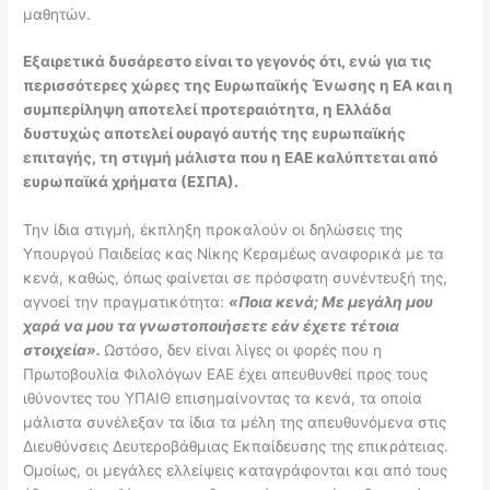
μαθητών.
Εξαιρετικά δυσάρεστο είναι το γεγονός ότι, ενώ για τις
περισσότερες χώρες της Ευρωπαϊκής Ένωσης η ΕΑ και η
συμπερίληψη αποτελεί προτεραιότητα, η Ελλάδα
δυστυχώς αποτελεί ουραγό αυτής της ευρωπαϊκής
επιταγής, τη στιγμή μάλιστα που η ΕΑΕ καλύπτεται από
ευρωπαϊκά χρήματα (ΕΣΠΑ).
Την ίδια στιγμή, έκπληξη προκαλούν οι δηλώσεις της
Υπουργού Παιδείας κας Νίκης Κεραμέως αναφορικά με τα
κενά, καθώς, όπως φαίνεται σε πρόσφατη συνέντευξή της,
αγνοεί την πραγματικότητα:
«Ποια κενά; Με μεγάλη μου
χαρά να μου τα γνωστοποιήσετε εάν έχετε τέτοια
στοιχεία».
Ωστόσο, δεν είναι λίγες οι φορές που η
Πρωτοβουλία Φιλολόγων ΕΑΕ έχει απευθυνθεί προς τους
ιθύνοντες του ΥΠΑΙΘ επισημαίνοντας τα κενά, τα οποία
μάλιστα συνέλεξαν τα ίδια τα μέλη της απευθυνόμενα στις
Διευθύνσεις Δευτεροβάθμιας Εκπαίδευσης της επικράτειας.
Ομοίως, οι μεγάλες ελλείψεις καταγράφονται και από τους