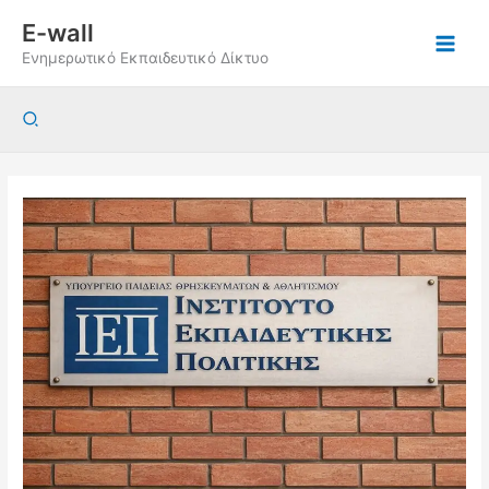
Μετάβαση
E-wall
στο
Ενημερωτικό Εκπαιδευτικό Δίκτυο
περιεχόμενο
Αναζήτηση