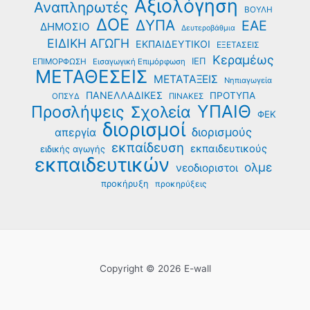
Αξιολόγηση
Αναπληρωτές
ΒΟΥΛΗ
ΔΟΕ
ΔΥΠΑ
ΕΑΕ
ΔΗΜΟΣΙΟ
Δευτεροβάθμια
ΕΙΔΙΚΗ ΑΓΩΓΗ
ΕΚΠΑΙΔΕΥΤΙΚΟΙ
ΕΞΕΤΑΣΕΙΣ
Κεραμέως
ΙΕΠ
ΕΠΙΜΟΡΦΩΣΗ
Εισαγωγική Επιμόρφωση
ΜΕΤΑΘΕΣΕΙΣ
ΜΕΤΑΤΑΞΕΙΣ
Νηπιαγωγεία
ΠΑΝΕΛΛΑΔΙΚΕΣ
ΠΡΟΤΥΠΑ
ΟΠΣΥΔ
ΠΙΝΑΚΕΣ
ΥΠΑΙΘ
Προσλήψεις
Σχολεία
ΦΕΚ
διορισμοί
διορισμούς
απεργία
εκπαίδευση
εκπαιδευτικούς
ειδικής αγωγής
εκπαιδευτικών
ολμε
νεοδιοριστοι
προκήρυξη
προκηρύξεις
Copyright © 2026 E-wall