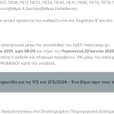
Ε07, ΠΕ08, ΠΕ11, ΠΕ33, ΠΕ34, ΠΕ40, ΠΕ41, ΠΕ60, ΠΕ70, ΠΕ78, 
Πρωτοβάθμια & Δευτεροβάθμια Εκπαίδευση)
και γενικά προσόντα που καθορίζονται στο Κεφάλαιο Β’ και στ
 ηλεκτρονικά μέσω της ιστοσελίδας του ΑΣΕΠ (www.asep.gr).
ου 2025, ώρα 08:00
και λήγει την
Παρασκευή 20 Ιουνίου 2025
αιτείται η έκδοση και πληρωμή παραβόλου 15€ μέσω του www.gs
ΛΗΡΩΜΕΝΟ» κατά την υποβολή.
ηρωτίδα για τις 1ΓΕ και 2ΓΕ/2026 – Ένα βήμα πριν τους
ν δικαιολογητικών στο Ολοκληρωμένο Πληροφοριακό Σύστημα Υ