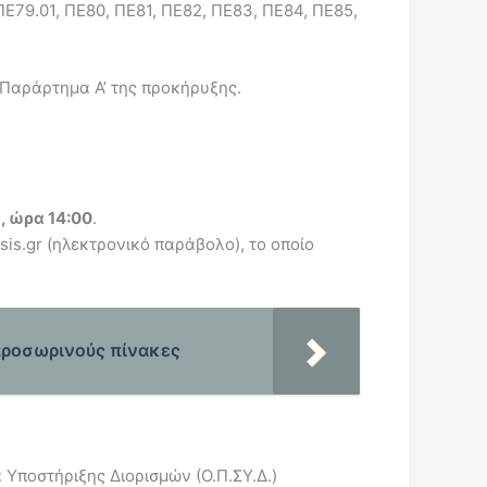
ΠΕ79.01, ΠΕ80, ΠΕ81, ΠΕ82, ΠΕ83, ΠΕ84, ΠΕ85,
ο Παράρτημα Α’ της προκήρυξης.
, ώρα 14:00
.
is.gr (ηλεκτρονικό παράβολο), το οποίο
 προσωρινούς πίνακες
ποστήριξης Διορισμών (Ο.Π.ΣΥ.Δ.)