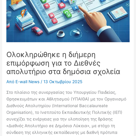
Ολοκληρώθηκε η διήμερη
επιμόρφωση για το Διεθνές
απολυτήριο στα δημόσια σχολεία
Από
E-wall News
/
13 Οκτωβρίου 2025
Στο πλαίσιο της συνεργασίας του Υπουργείου Παιδείας,
Θρησκευμάτων και Αθλητισμού (ΥΠΑΙΘΑ) με τον Οργανισμό
Διεθνούς Απολυτηρίου (International Baccalaureate
Organisation), το Ινστιτούτο Εκπαιδευτικής Πολιτικής (ΙΕΠ)
συνεχίζει τις ενέργειες για την υλοποίηση της δράσης
«Διεθνές Απολυτήριο σε Δημόσια Λύκεια», με στόχο τη
σύνδεση της ελληνικής εκπαίδευσης με διεθνή πρότυπα