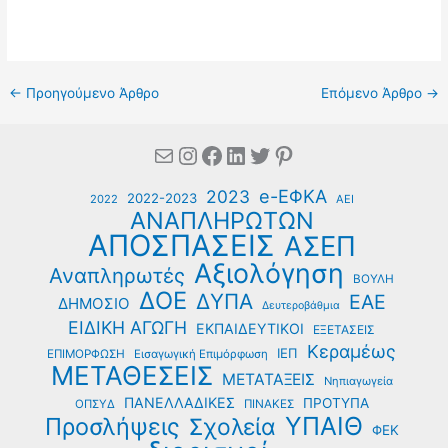
←
Προηγούμενο Άρθρο
Επόμενο Άρθρο
→
Mail
Instagram
Facebook
Linkedin
Twitter
Pinterest
e-ΕΦΚΑ
2023
2022-2023
2022
ΑΕΙ
ΑΝΑΠΛΗΡΩΤΩΝ
ΑΠΟΣΠΑΣΕΙΣ
ΑΣΕΠ
Αξιολόγηση
Αναπληρωτές
ΒΟΥΛΗ
ΔΟΕ
ΔΥΠΑ
ΕΑΕ
ΔΗΜΟΣΙΟ
Δευτεροβάθμια
ΕΙΔΙΚΗ ΑΓΩΓΗ
ΕΚΠΑΙΔΕΥΤΙΚΟΙ
ΕΞΕΤΑΣΕΙΣ
Κεραμέως
ΙΕΠ
ΕΠΙΜΟΡΦΩΣΗ
Εισαγωγική Επιμόρφωση
ΜΕΤΑΘΕΣΕΙΣ
ΜΕΤΑΤΑΞΕΙΣ
Νηπιαγωγεία
ΠΑΝΕΛΛΑΔΙΚΕΣ
ΠΡΟΤΥΠΑ
ΟΠΣΥΔ
ΠΙΝΑΚΕΣ
ΥΠΑΙΘ
Προσλήψεις
Σχολεία
ΦΕΚ