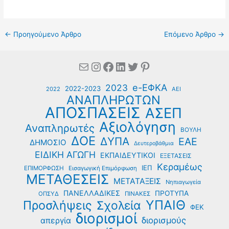
←
Προηγούμενο Άρθρο
Επόμενο Άρθρο
→
Mail
Instagram
Facebook
Linkedin
Twitter
Pinterest
e-ΕΦΚΑ
2023
2022-2023
2022
ΑΕΙ
ΑΝΑΠΛΗΡΩΤΩΝ
ΑΠΟΣΠΑΣΕΙΣ
ΑΣΕΠ
Αξιολόγηση
Αναπληρωτές
ΒΟΥΛΗ
ΔΟΕ
ΔΥΠΑ
ΕΑΕ
ΔΗΜΟΣΙΟ
Δευτεροβάθμια
ΕΙΔΙΚΗ ΑΓΩΓΗ
ΕΚΠΑΙΔΕΥΤΙΚΟΙ
ΕΞΕΤΑΣΕΙΣ
Κεραμέως
ΙΕΠ
ΕΠΙΜΟΡΦΩΣΗ
Εισαγωγική Επιμόρφωση
ΜΕΤΑΘΕΣΕΙΣ
ΜΕΤΑΤΑΞΕΙΣ
Νηπιαγωγεία
ΠΑΝΕΛΛΑΔΙΚΕΣ
ΠΡΟΤΥΠΑ
ΟΠΣΥΔ
ΠΙΝΑΚΕΣ
ΥΠΑΙΘ
Προσλήψεις
Σχολεία
ΦΕΚ
διορισμοί
διορισμούς
απεργία