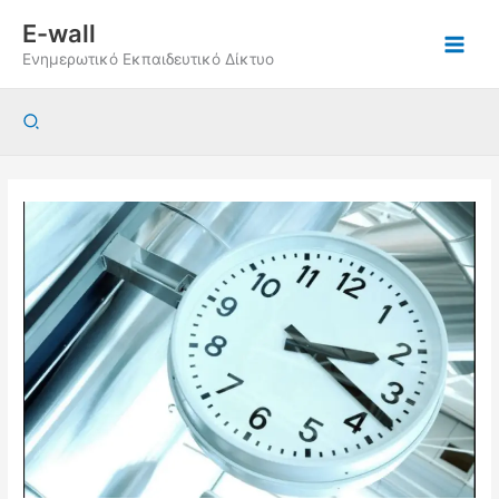
Μετάβαση
E-wall
στο
Ενημερωτικό Εκπαιδευτικό Δίκτυο
περιεχόμενο
Αναζήτηση