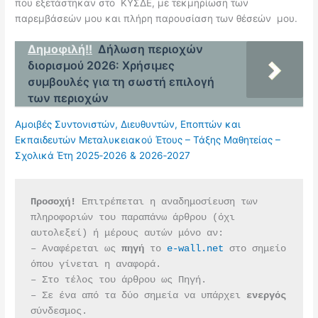
που εξετάστηκαν στο ΚΥΣΔΕ, με τεκμηρίωση των
παρεμβάσεών μου και πλήρη παρουσίαση των θέσεών μου.
Δημοφιλή!!
Δήλωση περιοχών
διορισμού 2026: Χρήσιμες
συμβουλές για τη σωστή επιλογή
των περιοχών
Αμοιβές Συντονιστών, Διευθυντών, Εποπτών και
Εκπαιδευτών Μεταλυκειακού Έτους – Τάξης Μαθητείας –
Σχολικά Έτη 2025‑2026 & 2026‑2027
Προσοχή!
 Επιτρέπεται η αναδημοσίευση των 
πληροφοριών του παραπάνω άρθρου (όχι 
αυτολεξεί) ή μέρους αυτών μόνο αν:
– Αναφέρεται ως 
πηγή 
το 
e-wall.net
 στο σημείο 
όπου γίνεται η αναφορά.
– Στο τέλος του άρθρου ως Πηγή.
– Σε ένα από τα δύο σημεία να υπάρχει 
ενεργός 
σύνδεσμος.