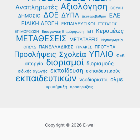
Αξιολόγηση
Αναπληρωτές
ΒΟΥΛΗ
ΔΟΕ
ΔΥΠΑ
ΕΑΕ
ΔΗΜΟΣΙΟ
Δευτεροβάθμια
ΕΙΔΙΚΗ ΑΓΩΓΗ
ΕΚΠΑΙΔΕΥΤΙΚΟΙ
ΕΞΕΤΑΣΕΙΣ
Κεραμέως
ΙΕΠ
ΕΠΙΜΟΡΦΩΣΗ
Εισαγωγική Επιμόρφωση
ΜΕΤΑΘΕΣΕΙΣ
ΜΕΤΑΤΑΞΕΙΣ
Νηπιαγωγεία
ΠΑΝΕΛΛΑΔΙΚΕΣ
ΠΡΟΤΥΠΑ
ΟΠΣΥΔ
ΠΙΝΑΚΕΣ
ΥΠΑΙΘ
Προσλήψεις
Σχολεία
ΦΕΚ
διορισμοί
διορισμούς
απεργία
εκπαίδευση
εκπαιδευτικούς
ειδικής αγωγής
εκπαιδευτικών
ολμε
νεοδιοριστοι
προκήρυξη
προκηρύξεις
Copyright © 2026 E-wall