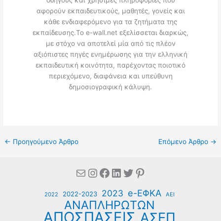
οδηγούς και χρήσιμες πληροφορίες που
αφορούν εκπαιδευτικούς, μαθητές, γονείς και
κάθε ενδιαφερόμενο για τα ζητήματα της
εκπαίδευσης.Το e-wall.net εξελίσσεται διαρκώς,
με στόχο να αποτελεί μία από τις πλέον
αξιόπιστες πηγές ενημέρωσης για την ελληνική
εκπαιδευτική κοινότητα, παρέχοντας ποιοτικό
περιεχόμενο, διαφάνεια και υπεύθυνη
δημοσιογραφική κάλυψη.
←
Προηγούμενο Άρθρο
Επόμενο Άρθρο
→
Mail
Instagram
Facebook
Linkedin
Twitter
Pinterest
e-ΕΦΚΑ
2023
2022-2023
2022
ΑΕΙ
ΑΝΑΠΛΗΡΩΤΩΝ
ΑΠΟΣΠΑΣΕΙΣ
ΑΣΕΠ