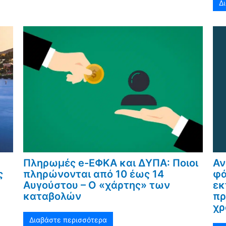
Δ
Πληρωμές e-ΕΦΚΑ και ΔΥΠΑ: Ποιοι
Αν
ς
πληρώνονται από 10 έως 14
φά
Αυγούστου – Ο «χάρτης» των
εκ
καταβολών
πρ
χρ
Διαβάστε περισσότερα