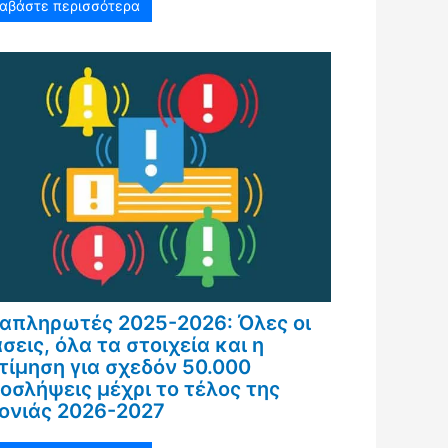
ιαβάστε περισσότερα
απληρωτές 2025-2026: Όλες οι
σεις, όλα τα στοιχεία και η
τίμηση για σχεδόν 50.000
οσλήψεις μέχρι το τέλος της
ονιάς 2026-2027