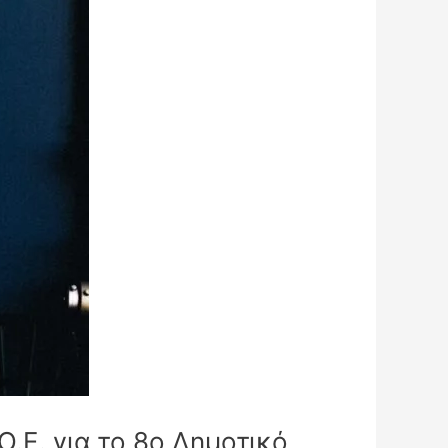
.Ε. για το 8ο Δημοτικό