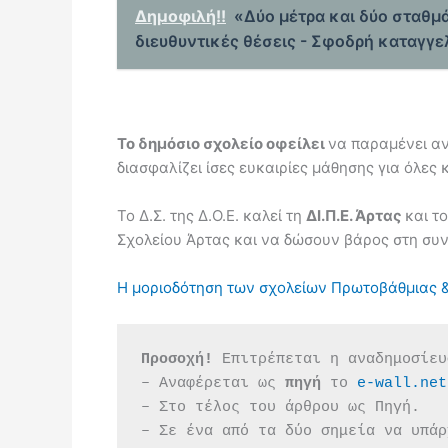
Δημοφιλή!!
«Δύο μέτρα και δύο σταθμά
διευθυντικές θέσεις - Σφοδρή καταγγε
Το δημόσιο σχολείο οφείλει
να παραμένει αν
διασφαλίζει ίσες ευκαιρίες μάθησης για όλες κ
Το Δ.Σ. της Δ.Ο.Ε. καλεί τη
ΔΙ.Π.Ε. Άρτας
και τ
Σχολείου Άρτας και να δώσουν βάρος στη συν
Η μοριοδότηση των σχολείων Πρωτοβάθμιας & Δ
Προσοχή!
 Επιτρέπεται η αναδημοσίευ
– Αναφέρεται ως 
πηγή 
το 
e-wall.net
– Στο τέλος του άρθρου ως Πηγή.
– Σε ένα από τα δύο σημεία να υπάρ