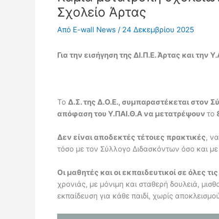
Σχολείο Άρτας
Από
E-wall News
/
24 Δεκεμβρίου 2025
Για την εισήγηση της ΔΙ.Π.Ε. Άρτας και την 
Το
Δ.Σ. της Δ.Ο.Ε., συμπαραστέκεται στον 
απόφαση του Υ.ΠΑΙ.Θ.Α να μετατρέψουν
το
Δεν είναι αποδεκτές τέτοιες πρακτικές
, ν
τόσο με τον Σύλλογο Διδασκόντων όσο και με
Οι μαθητές και οι εκπαιδευτικοί σε όλες τ
χρονιάς, με μόνιμη και σταθερή δουλειά, μισ
εκπαίδευση για κάθε παιδί, χωρίς αποκλεισμ