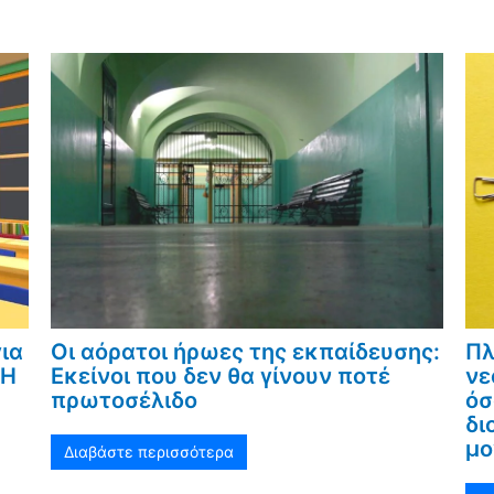
ια
Οι αόρατοι ήρωες της εκπαίδευσης:
Πλ
«Η
Εκείνοι που δεν θα γίνουν ποτέ
νε
πρωτοσέλιδο
όσ
δι
μο
Διαβάστε περισσότερα