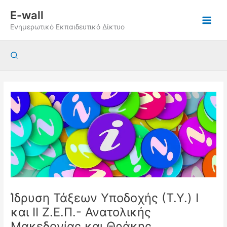
Μετάβαση
E-wall
στο
Ενημερωτικό Εκπαιδευτικό Δίκτυο
περιεχόμενο
Αναζήτηση
Ίδρυση Τάξεων Υποδοχής (Τ.Υ.) Ι
και ΙΙ Ζ.Ε.Π.- Ανατολικής
Μακεδονίας και Θράκης