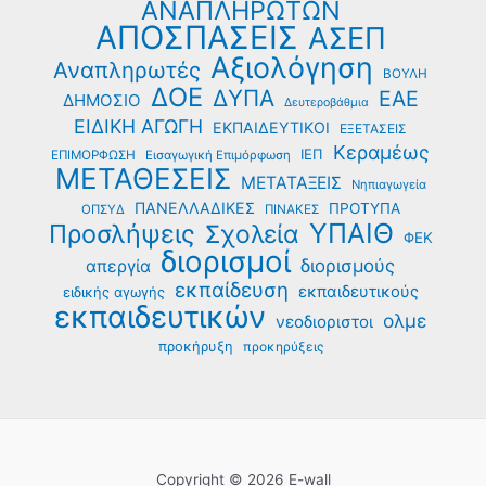
ΑΝΑΠΛΗΡΩΤΩΝ
ΑΠΟΣΠΑΣΕΙΣ
ΑΣΕΠ
Αξιολόγηση
Αναπληρωτές
ΒΟΥΛΗ
ΔΟΕ
ΔΥΠΑ
ΕΑΕ
ΔΗΜΟΣΙΟ
Δευτεροβάθμια
ΕΙΔΙΚΗ ΑΓΩΓΗ
ΕΚΠΑΙΔΕΥΤΙΚΟΙ
ΕΞΕΤΑΣΕΙΣ
Κεραμέως
ΙΕΠ
ΕΠΙΜΟΡΦΩΣΗ
Εισαγωγική Επιμόρφωση
ΜΕΤΑΘΕΣΕΙΣ
ΜΕΤΑΤΑΞΕΙΣ
Νηπιαγωγεία
ΠΑΝΕΛΛΑΔΙΚΕΣ
ΠΡΟΤΥΠΑ
ΟΠΣΥΔ
ΠΙΝΑΚΕΣ
ΥΠΑΙΘ
Προσλήψεις
Σχολεία
ΦΕΚ
διορισμοί
διορισμούς
απεργία
εκπαίδευση
εκπαιδευτικούς
ειδικής αγωγής
εκπαιδευτικών
ολμε
νεοδιοριστοι
προκήρυξη
προκηρύξεις
Copyright © 2026 E-wall