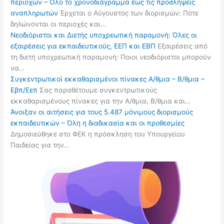
περιοχών – Όλο το χρονοδιάγραμμα έως τις προσλήψεις
αναπληρωτών
Έρχεται ο Αύγουστος των διορισμών: Πότε
δηλώνονται οι περιοχές και…
Νεοδιόριστοι και Διετής υποχρεωτική παραμονή: Όλες οι
εξαιρέσεις για εκπαιδευτικούς, ΕΕΠ και ΕΒΠ
Εξαιρέσεις από
τη διετή υποχρεωτική παραμονή: Ποιοι νεοδιόριστοι μπορούν
να…
Συγκεντρωτικοί εκκαθαρισμένοι πίνακες Α/θμια – Β/θμια –
Εβπ/Εεπ
Σας παραθέτουμε συγκεντρωτικούς
εκκαθαρισμένους πίνακες για την Α/θμια, Β/θμια και…
Άνοιξαν οι αιτήσεις για τους 5.487 μόνιμους διορισμούς
εκπαιδευτικών – Όλη η διαδικασία και οι προθεσμίες
Δημοσιεύθηκε στο ΦΕΚ η πρόσκληση του Υπουργείου
Παιδείας για την…