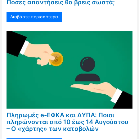
Πόσες απαντήσεις θα βρεις σωστά;
Διαβάστε περισσότερα
Πληρωμές e-ΕΦΚΑ και ΔΥΠΑ: Ποιοι
πληρώνονται από 10 έως 14 Αυγούστου
– Ο «χάρτης» των καταβολών