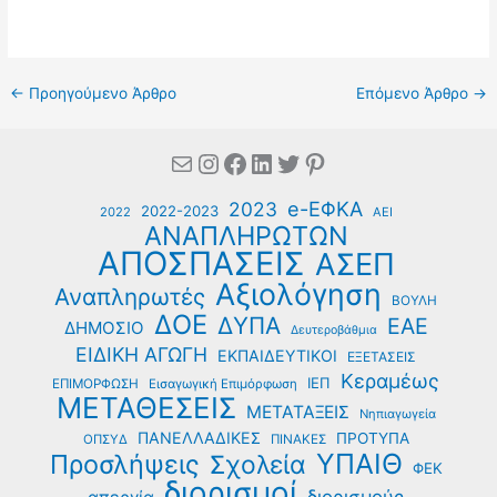
←
Προηγούμενο Άρθρο
Επόμενο Άρθρο
→
Mail
Instagram
Facebook
Linkedin
Twitter
Pinterest
e-ΕΦΚΑ
2023
2022-2023
2022
ΑΕΙ
ΑΝΑΠΛΗΡΩΤΩΝ
ΑΠΟΣΠΑΣΕΙΣ
ΑΣΕΠ
Αξιολόγηση
Αναπληρωτές
ΒΟΥΛΗ
ΔΟΕ
ΔΥΠΑ
ΕΑΕ
ΔΗΜΟΣΙΟ
Δευτεροβάθμια
ΕΙΔΙΚΗ ΑΓΩΓΗ
ΕΚΠΑΙΔΕΥΤΙΚΟΙ
ΕΞΕΤΑΣΕΙΣ
Κεραμέως
ΙΕΠ
ΕΠΙΜΟΡΦΩΣΗ
Εισαγωγική Επιμόρφωση
ΜΕΤΑΘΕΣΕΙΣ
ΜΕΤΑΤΑΞΕΙΣ
Νηπιαγωγεία
ΠΑΝΕΛΛΑΔΙΚΕΣ
ΠΡΟΤΥΠΑ
ΟΠΣΥΔ
ΠΙΝΑΚΕΣ
ΥΠΑΙΘ
Προσλήψεις
Σχολεία
ΦΕΚ
διορισμοί