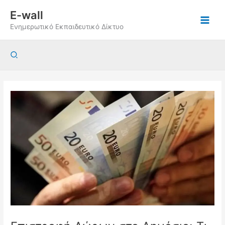
Μετάβαση
E-wall
στο
Ενημερωτικό Εκπαιδευτικό Δίκτυο
περιεχόμενο
Αναζήτηση