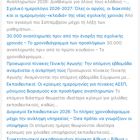
Αναπληρωτών 2026: Διαθέσιμοι για όλους τους κλάδους –…
Σχολικό ημερολόγιο 2026-2027: Όλες οι αργίες, οι διακοπές
και οι ημερομηνίες-«κλειδιά» της νέας σχολικής χρονιάς
Από
τον αγιασμό του Σεπτεμβρίου μέχρι τη λήξη των
μαθημάτων…
30.000 αναπληρωτές πριν από την έναρξη της σχολικής
χρονιάς – Το χρονοδιάγραμμα των προσλήψεων
30.000
αναπληρωτές πριν από το πρώτο κουδούνι – Το
χρονοδιάγραμμα…
Προσωρινοί πίνακες Γενικής Αγωγής: Την επόμενη εβδομάδα
αναμένεται η ανάρτησή τους
Προσωρινοί πίνακες Γενικής
Αγωγής: Αναμένονται την επόμενη εβδομάδα Σύμφωνα με…
Εκπαιδευτικοί: Οι κρίσιμες ημερομηνίες για πίνακες ΑΣΕΠ,
μόνιμους διορισμούς και προσλήψεις αναπληρωτών
Το
επόμενο διάστημα θεωρείται ιδιαίτερα κρίσιμο για χιλιάδες
εκπαιδευτικούς, καθώς…
Διορισμοί Εκπαιδευτικών 2026: Το πλήρες χρονοδιάγραμμα
μέχρι την ανάληψη υπηρεσίας – Όσα πρέπει να γνωρίζουν οι
υποψήφιοι
Οι επόμενες ημέρες θεωρούνται ιδιαίτερα
κρίσιμες για χιλιάδες υποψήφιους εκπαιδευτικούς…
Συγκεντρωτικοί εκκαθαρισμένοι πίνακες Α/θμια – Β/θμια –