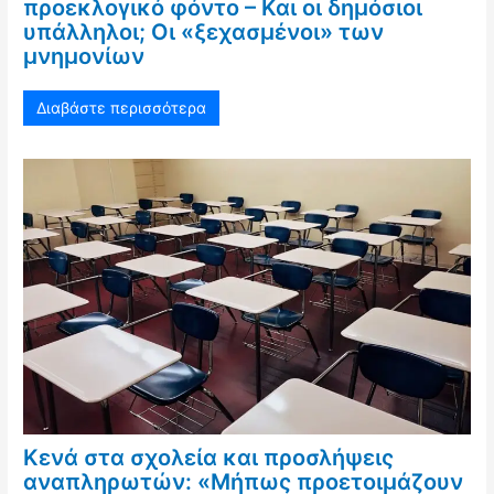
προεκλογικό φόντο – Και οι δημόσιοι
υπάλληλοι; Οι «ξεχασμένοι» των
μνημονίων
Διαβάστε περισσότερα
Κενά στα σχολεία και προσλήψεις
αναπληρωτών: «Μήπως προετοιμάζουν