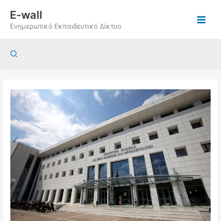
Μετάβαση
E-wall
στο
Ενημερωτικό Εκπαιδευτικό Δίκτυο
περιεχόμενο
Αναζήτηση