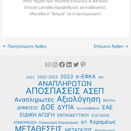
στον τομέα των τηλεπικοινωνιών & δικτύων
(πτυχίο μεταδευτεροβάθμιας εκπαίδευσης).
Μοναδικά "δεσμά" τα κιτρινόμαυρα!!
←
Προηγούμενο Άρθρο
Επόμενο Άρθρο
→
Mail
Instagram
Facebook
Linkedin
Twitter
Pinterest
e-ΕΦΚΑ
2023
2022-2023
2022
ΑΕΙ
ΑΝΑΠΛΗΡΩΤΩΝ
ΑΠΟΣΠΑΣΕΙΣ
ΑΣΕΠ
Αξιολόγηση
Αναπληρωτές
ΒΟΥΛΗ
ΔΟΕ
ΔΥΠΑ
ΕΑΕ
ΔΗΜΟΣΙΟ
Δευτεροβάθμια
ΕΙΔΙΚΗ ΑΓΩΓΗ
ΕΚΠΑΙΔΕΥΤΙΚΟΙ
ΕΞΕΤΑΣΕΙΣ
Κεραμέως
ΙΕΠ
ΕΠΙΜΟΡΦΩΣΗ
Εισαγωγική Επιμόρφωση
ΜΕΤΑΘΕΣΕΙΣ
ΜΕΤΑΤΑΞΕΙΣ
Νηπιαγωγεία