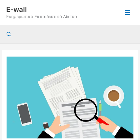
Μετάβαση
E-wall
στο
Ενημερωτικό Εκπαιδευτικό Δίκτυο
περιεχόμενο
Αναζήτηση