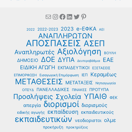
Mail
Instagram
Facebook
Linkedin
Twitter
Pinterest
e-ΕΦΚΑ
2023
2022-2023
2022
ΑΕΙ
ΑΝΑΠΛΗΡΩΤΩΝ
ΑΠΟΣΠΑΣΕΙΣ
ΑΣΕΠ
Αξιολόγηση
Αναπληρωτές
ΒΟΥΛΗ
ΔΟΕ
ΔΥΠΑ
ΕΑΕ
ΔΗΜΟΣΙΟ
Δευτεροβάθμια
ΕΙΔΙΚΗ ΑΓΩΓΗ
ΕΚΠΑΙΔΕΥΤΙΚΟΙ
ΕΞΕΤΑΣΕΙΣ
Κεραμέως
ΙΕΠ
ΕΠΙΜΟΡΦΩΣΗ
Εισαγωγική Επιμόρφωση
ΜΕΤΑΘΕΣΕΙΣ
ΜΕΤΑΤΑΞΕΙΣ
Νηπιαγωγεία
ΠΑΝΕΛΛΑΔΙΚΕΣ
ΠΡΟΤΥΠΑ
ΟΠΣΥΔ
ΠΙΝΑΚΕΣ
ΥΠΑΙΘ
Προσλήψεις
Σχολεία
ΦΕΚ
διορισμοί
διορισμούς
απεργία
εκπαίδευση
εκπαιδευτικούς
ειδικής αγωγής
εκπαιδευτικών
ολμε
νεοδιοριστοι
προκήρυξη
προκηρύξεις