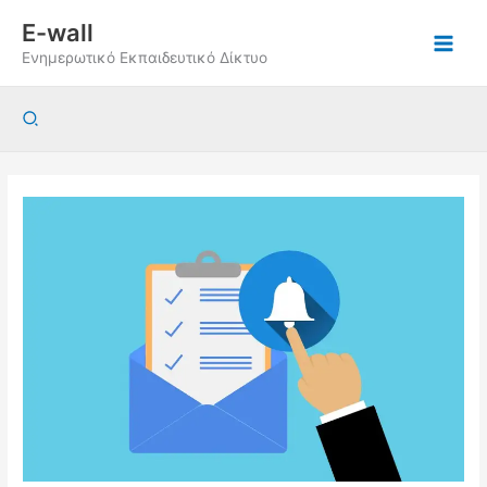
Μετάβαση
E-wall
στο
Ενημερωτικό Εκπαιδευτικό Δίκτυο
περιεχόμενο
Αναζήτηση