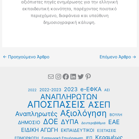
αξιόπιστες πηγές ενημέρωσης για την ελληνική
εκπαιδευτική κοινότητα, παρέχοντας ποιοτικό
περιεχόμενο, διαφάνεια και υπεύθυνη
δημοσιογραφική κάλυψη.
←
Προηγούμενο Άρθρο
Επόμενο Άρθρο
→
Mail
Instagram
Facebook
Linkedin
Twitter
Pinterest
e-ΕΦΚΑ
2023
2022-2023
2022
ΑΕΙ
ΑΝΑΠΛΗΡΩΤΩΝ
ΑΠΟΣΠΑΣΕΙΣ
ΑΣΕΠ
Αξιολόγηση
Αναπληρωτές
ΒΟΥΛΗ
ΔΟΕ
ΔΥΠΑ
ΕΑΕ
ΔΗΜΟΣΙΟ
Δευτεροβάθμια
ΕΙΔΙΚΗ ΑΓΩΓΗ
ΕΚΠΑΙΔΕΥΤΙΚΟΙ
ΕΞΕΤΑΣΕΙΣ
Κεραμέως
ΙΕΠ
ΕΠΙΜΟΡΦΩΣΗ
Εισαγωγική Επιμόρφωση