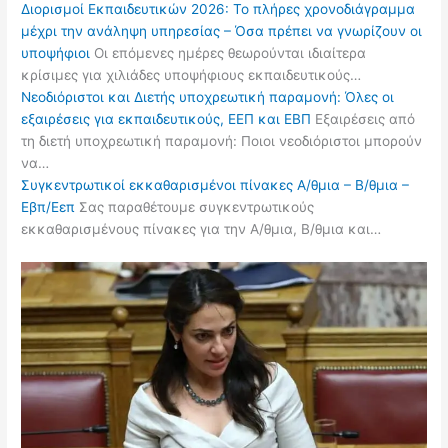
Διορισμοί Εκπαιδευτικών 2026: Το πλήρες χρονοδιάγραμμα
μέχρι την ανάληψη υπηρεσίας – Όσα πρέπει να γνωρίζουν οι
υποψήφιοι
Οι επόμενες ημέρες θεωρούνται ιδιαίτερα
κρίσιμες για χιλιάδες υποψήφιους εκπαιδευτικούς…
Νεοδιόριστοι και Διετής υποχρεωτική παραμονή: Όλες οι
εξαιρέσεις για εκπαιδευτικούς, ΕΕΠ και ΕΒΠ
Εξαιρέσεις από
τη διετή υποχρεωτική παραμονή: Ποιοι νεοδιόριστοι μπορούν
να…
Συγκεντρωτικοί εκκαθαρισμένοι πίνακες Α/θμια – Β/θμια –
Εβπ/Εεπ
Σας παραθέτουμε συγκεντρωτικούς
εκκαθαρισμένους πίνακες για την Α/θμια, Β/θμια και…