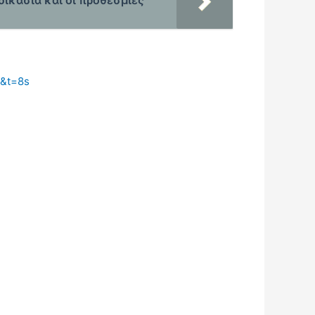
δικασία και οι προθεσμίες
&t=8s