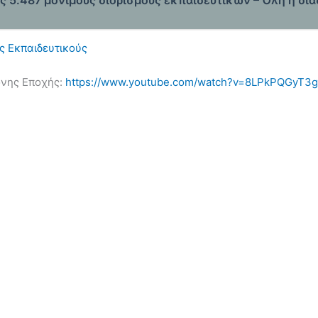
ους 5.487 μόνιμους διορισμούς εκπαιδευτικών – Όλη η δια
ς Εκπαιδευτικούς
ονης Εποχής:
https://www.youtube.
com/watch?v=8LPkPQGyT3g