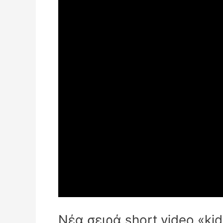
Νέα σειρά short video «k