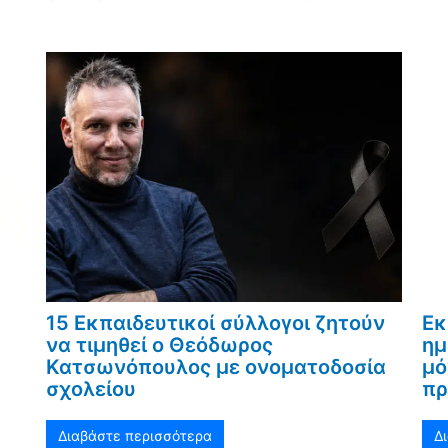
15 Εκπαιδευτικοί σύλλογοι ζητούν
Εκ
να τιμηθεί ο Θεόδωρος
ημ
Κατσωνόπουλος με ονοματοδοσία
μό
σχολείου
πρ
Διαβάστε περισσότερα
Δ