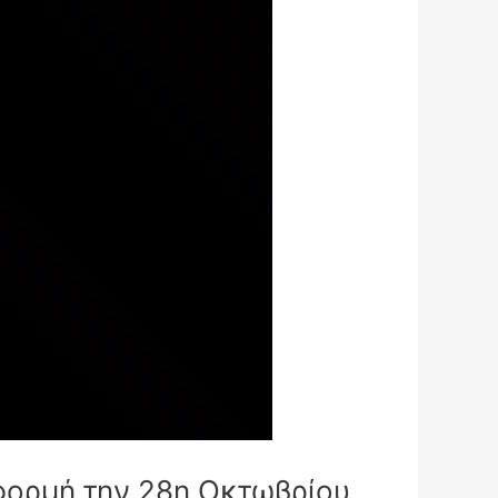
αφορμή την 28η Οκτωβρίου