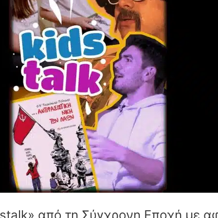
idstalk» από τη Σύγχρονη Εποχή με 