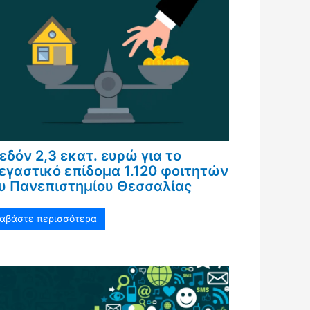
εδόν 2,3 εκατ. ευρώ για το
εγαστικό επίδομα 1.120 φοιτητών
υ Πανεπιστημίου Θεσσαλίας
ιαβάστε περισσότερα