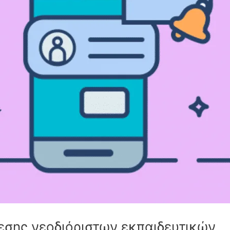
θεσης νεοδιόριστων εκπαιδευτικών