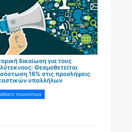
τορική δικαίωση για τους
λύτεκνους: Θεσμοθετείται
σόστωση 16% στις προσλήψεις
καστικών υπαλλήλων
ιαβάστε περισσότερα