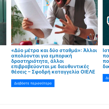
«Δύο μέτρα και δύο σταθμά»: Άλλοι
Ισ
απολύονται για εμπορική
πο
δραστηριότητα, άλλοι
πο
επιβραβεύονται με διευθυντικές
δι
θέσεις – Σφοδρή καταγγελία ΟΙΕΛΕ
Δ
Διαβάστε περισσότερα