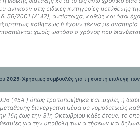
 ή ειδικής διάταξης κατά το ως άνω χρονικό διάσ
 ανήκουν στις ειδικές κατηγορίες μετάθεσης της 
δ. 56/2001 (Α’ 47), αντίστοιχα, καθώς και όσοι έχουν
εξαρτήτως παθήσεως ή έχουν τέκνα με αναπηρία
αποσπώνται χωρίς ωστόσο ο χρόνος που διανύεται
ύ 2026: Χρήσιμες συμβουλές για τη σωστή επιλογή τω
996 (45Α΄) όπως τροποποιήθηκε και ισχύει, η δια
ή μετάθεσης διενεργείται μέσα σε νομοθετικώς κα
ν 16η έως την 31η Οκτωβρίου κάθε έτους, το οπο
οθεσμίες για την υποβολή των αιτήσεων και δηλ