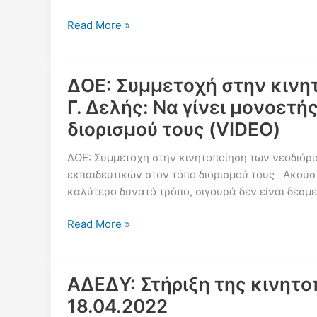
Μακρή
Δικαιολογίες
Read More »
τέλος!
Την
Δευτέρα
ΔΟΕ: Συμμετοχή στην κινητ
18/4
Γ. Δελής: Να γίνει μονοετ
στις
διορισμού τους (VIDEO)
11:00
οι
ΔΟΕ: Συμμετοχή στην κινητοποίηση των νεοδιόρισ
νεοδιόριστοι
εκπαιδευτικών στον τόπο διορισμού τους Ακούστη
εκπαιδευτικοί
καλύτερο δυνατό τρόπο, σιγουρά δεν είναι δέσμ
καλούμαστε
να
ΔΟΕ:
Read More »
δώσουμε
Συμμετοχή
δυναμικό
στην
«παρών»
κινητοποίηση
στο
ΑΔΕΔΥ: Στήριξη της κινητ
των
ΥΠΑΙΘ
18.04.2022
νεοδιόριστων