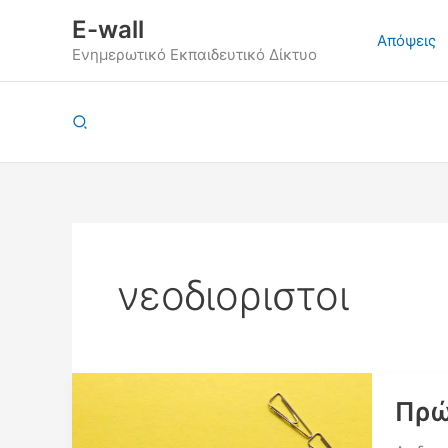
Μετάβαση
E-wall
στο
Απόψεις
Ενημερωτικό Εκπαιδευτικό Δίκτυο
περιεχόμενο
Αναζήτηση
νεοδιοριστοι
Πρώ