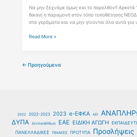
εκπαιδευτικών
Να μην ξεχνάμε όμως και το παρελθόν!! Αρκετά 
στις
δίκαιη η παραμονή στον τόπο τοποθέτησης ΝΕΟΔ
18
στα γεράματα και να μην γίνονται όλα αυτά για 
Απριλίου
–
ΑΔΕΔΥ:
Read More »
Γ.
Στήριξη
Δελής:
της
Να
κινητοποίησης
γίνει
←
Προηγούμενα
των
μονοετής
νεοδιόριστων
η
εκπαιδευτικών
παραμονή
τη
των
Δευτέρα,
νεοδιόριστων
18.04.2022
εκπαιδευτικών
ΑΝΑΠΛΗΡ
e-ΕΦΚΑ
2023
στον
2022-2023
2022
ΑΕΙ
τόπο
ΔΥΠΑ
ΕΑΕ
ΕΙΔΙΚΗ ΑΓΩΓΗ
ΕΚΠΑΙΔΕΥΤΙ
Δευτεροβάθμια
διορισμού
Προσλήψεις
ΠΑΝΕΛΛΑΔΙΚΕΣ
ΠΡΟΤΥΠΑ
ΠΙΝΑΚΕΣ
τους