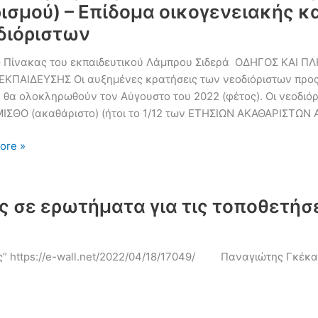
ρισμού) – Επίδομα οικογενειακής 
διόριστων
 Πίνακας του εκπαιδευτικού Λάμπρου Σιδερά ΟΔΗΓΟΣ ΚΑΙ Π
ΕΚΠΑΙΔΕΥΣΗΣ Οι αυξημένες κρατήσεις των νεοδιόριστων π
 θα ολοκληρωθούν τον Αύγουστο του 2022 (φέτος). Οι νεοδιόρι
ΙΣΘΟ (ακαθάριστο) (ήτοι το 1/12 των ΕΤΗΣΙΩΝ ΑΚΑΘΑΡΙΣΤΩΝ
όγιο
ore »
ν
ευτικών
ς σε ερωτήματα για τις τοποθετήσ
ς” https://e-wall.net/2022/04/18/17049/ Παναγιώτης Γκέκα
ού)
α
νειακής