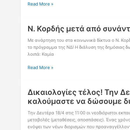
διορισμών
Πρόταση
Read More »
στη
της
γενική
Α.Σ.Ε
εκπαίδευση
για
Ν. Κορδής μετά από συνάντ
ΕΛΜΕ
και
Με ανάρτηση του στα κοινωνικά δίκτυα ο Ν. Κορ
Συλλόγων
το πρόγραμμα της ΝΔ! Η διάλυση της δημόσιας δ
Π.Ε.
λοιπά: Καμία
για
κατάθεση
Ν.
Read More »
τροπολογίας
Κορδής
για
μετά
τους
από
Δικαιολογίες τέλος! Την Δε
νεοδιόριστους
συνάντηση
καλούμαστε να δώσουμε δ
εκπαιδευτικούς
με
κ.
Την Δευτέρα 18/4 στις 11:00 οι νεοδιόριστοι ε
Κόπτση
μεταβολές (μεταθέσεις, αποσπάσεις). Ένας χρόνο
–
ενόψει των νέων διορισμών που προαναγγέλλονται,
κ.