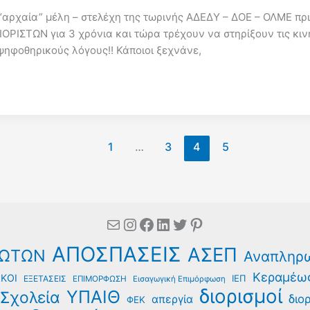
“αρχαία” μέλη – στελέχη της τωρινής ΑΔΕΔΥ – ΔΟΕ – ΟΛΜΕ πριν
ΙΟΡΙΣΤΩΝ για 3 χρόνια και τώρα τρέχουν να στηρίξουν τις κι
ψηφοθηρικούς λόγους!! Κάποιοι ξεχνάνε,
1
…
3
4
5
Mail
Instagram
Facebook
Linkedin
Twitter
Pinterest
ΑΠΟΣΠΑΣΕΙΣ
ΑΣΕΠ
ΩΤΩΝ
Αναπληρ
Κεραμέω
ΚΟΙ
ΙΕΠ
ΕΞΕΤΑΣΕΙΣ
ΕΠΙΜΟΡΦΩΣΗ
Εισαγωγική Επιμόρφωση
διορισμοί
ΥΠΑΙΘ
Σχολεία
διο
απεργία
ΦΕΚ