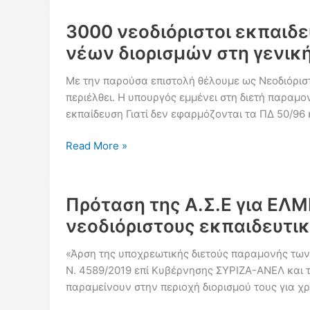
σε
κατάστ
ερωτήματα
3000 νεοδιόριστοι εκπαιδε
–
για
Κρατήσ
νέων διορισμών στη γενικ
τις
των
τοποθετήσεις
Με την παρούσα επιστολή θέλουμε ως Νεοδιόριστ
νεοδιό
των
περιέλθει. Η υπουργός εμμένει στη διετή παραμο
νεοδιοριστων
εκπαίδευση Γιατί δεν εφαρμόζονται τα ΠΔ 50/96
εκπαιδευτικών
3000
Read More »
νεοδιόριστοι
εκπαιδευτικοί
ζητούν
Πρόταση της Α.Σ.Ε για ΕΛΜ
δικαίωμα
νεοδιόριστους εκπαιδευτι
σε
υπηρεσιακές
«Άρση της υποχρεωτικής διετούς παραμονής των 
μεταβολές
Ν. 4589/2019 επί Κυβέρνησης ΣΥΡΙΖΑ-ΑΝΕΛ και το
εν’οψει
παραμείνουν στην περιοχή διορισμού τους για χ
νέων