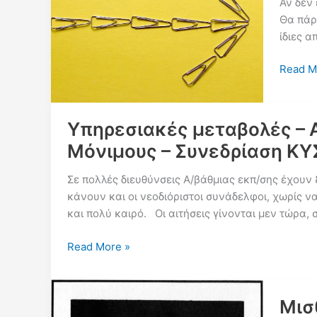
Αν δεν 
Θα πάρε
ίδιες α
Πρώην
Read M
ΙΚΑ
ή
πρώην
Υπηρεσιακές μεταβολές – Α
Δημόσι
Μόνιμους – Συνεδρίαση Κ
Ερωτήσ
&
Σε πολλές διευθύνσεις Α/βάθμιας εκπ/σης έχουν
Απαντή
κάνουν και οι νεοδιόριστοι συνάδελφοι, χωρίς 
και πολύ καιρό. Οι αιτήσεις γίνονται μεν τώρα,
Υπηρεσιακές
Read More »
μεταβολές
–
Αποσπάσεις
Μισ
εντός