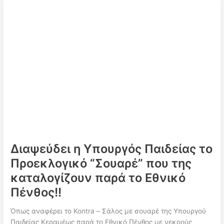
Φίλη
–
Κεραμέως
στη
Βουλή
για
την
τραγωδία
στα
Τέμπη!!
“Πολιτικά
τα
αίτια
Διαψεύδει η Υπουργός Παιδείας το
της
Προεκλογικό “Σουαρέ” που της
τραγωδίας”
–
καταλογίζουν παρά το Εθνικό
“Ντροπή
Πένθος!!
σας”
Όπως αναφέρει το Kontra – Σάλος με σουαρέ της Υπουργού
Παιδείας Κεραμέως παρά το Εθνικό Πένθος με νεκρούς