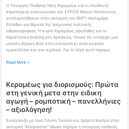
Η Υπουργός Παιδείας Νίκη Κεραμέως και ο υπεύθυνος
στρατηγικής επικοινωνίας του ΣΥΡΙΖΑ Νάσος Ηλιόπουλος,
αντιπαρατέθηκαν στην εκπομπή του ΑΝΤ1 «Καλημέρα
Ελλάδα» για θέματα της τρέχουσας πολιτικής
ειδησεογραφίας. Η κυρία Κεραμέως, ερωτηθείς για το
περιστατικό bullying στο Αρσάκειο, τόνισε ότι «υπάρχει μια
μεγάλη έξαρση βίας στην κοινωνία κι αυτό μοιραία
εμφανίζεται και στα σχολεία. Για το λόγο αυτό πήραμε
Κεραμέως
Read More »
στον
ΑΝΤ1
για
Κεραμέως για διορισμούς: Πρώτα
τη
στη γενική μετα στην ειδικη
βια
αγωγή – ρομποτική – πανελλήνιες
στα
σχολεία!!
– αξιολόγηση!
Συνέντευξη με τους Γιάννη Τσούνο και Χρήστο Κούτρα στην
εκπομπή “Αταίριαστοι” έδωσε σήμερα η υπουργος παιδείας.