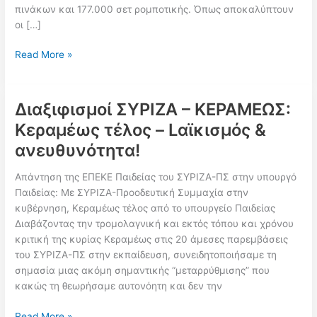
πινάκων και 177.000 σετ ρομποτικής. Όπως αποκαλύπτουν
οι […]
Υπουργείο
Read More »
Παιδείας:
Στο
μικροσκόπιο
Διαξιφισμοί ΣΥΡΙΖΑ – ΚΕΡΑΜΕΩΣ:
της
Κεραμέως τέλος – Lαϊκισμός &
Ευρωπαϊκής
ανευθυνότητα!
Εισαγγελίας
οι
Απάντηση της ΕΠΕΚΕ Παιδείας του ΣΥΡΙΖΑ-ΠΣ στην υπουργό
«χρυσές»
Παιδείας: Με ΣΥΡΙΖΑ-Προοδευτική Συμμαχία στην
προμήθειες
κυβέρνηση, Κεραμέως τέλος από το υπουργείο Παιδείας
150
Διαβάζοντας την τρομολαγνική και εκτός τόπου και χρόνου
εκατ.
κριτική της κυρίας Κεραμέως στις 20 άμεσες παρεμβάσεις
ευρώ
του ΣΥΡΙΖΑ-ΠΣ στην εκπαίδευση, συνειδητοποιήσαμε τη
επί
σημασία μιας ακόμη σημαντικής “μεταρρύθμισης” που
Κεραμέως
κακώς τη θεωρήσαμε αυτονόητη και δεν την
Διαξιφισμοί
Read More »