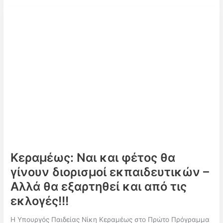
διορισμούς
–
Παραιτήσεις
Πρωτοβάθμιας
&
Δευτεροβάθμιας
2023
(μετά
τις
ανακλήσεις)
–
Κεραμέως
για
διορισμούς!!
Κεραμέως: Ναι και φέτος θα
γίνουν διορισμοί εκπαιδευτικών –
Αλλά θα εξαρτηθεί και από τις
εκλογές!!!
Η Υπουργός Παιδείας Νίκη Κεραμέως στο Πρώτο Πρόγραμμα