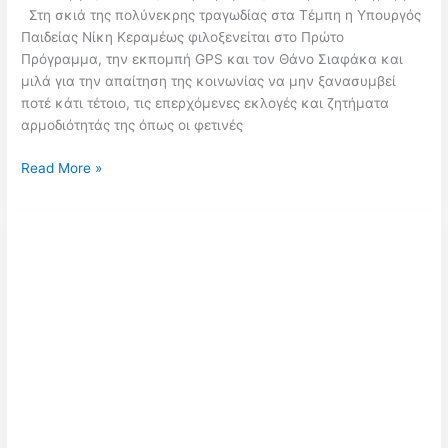
Στη σκιά της πολύνεκρης τραγωδίας στα Τέμπη η Υπουργός
Παιδείας Νίκη Κεραμέως φιλοξενείται στο Πρώτο
Πρόγραμμα, την εκπομπή GPS και τον Θάνο Σιαφάκα και
μιλά για την απαίτηση της κοινωνίας να μην ξανασυμβεί
ποτέ κάτι τέτοιο, τις επερχόμενες εκλογές και ζητήματα
αρμοδιότητάς της όπως οι φετινές
Κεραμέως:
Read More »
Ναι
και
φέτος
θα
γίνουν
διορισμοί
εκπαιδευτικών
–
Αλλά
θα
εξαρτηθεί
και