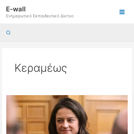
Μετάβαση
E-wall
στο
Ενημερωτικό Εκπαιδευτικό Δίκτυο
περιεχόμενο
Αναζήτηση
Κεραμέως