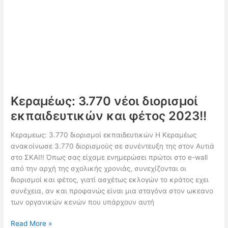
διορισμούς
σε
γενική
–
ειδική
αγωγή
και
επιτυχόντες
ΑΣΕΠ!!
Κεραμέως: 3.770 νέοι διορισμοί
εκπαιδευτικών και φέτος 2023!!
Κεραμεως: 3.770 διορισμοί εκπαιδευτικών Η Κεραμέως
ανακοίνωσε 3.770 διορισμούς σε συνέντευξη της στον Αυτιά
στο ΣΚΑΙ!! Όπως σας είχαμε ενημερώσει πρώτοι στο e-wall
από την αρχή της σχολικής χρονιάς, συνεχίζονται οι
διορισμοί και φέτος, γιατί ασχέτως εκλογών το κράτος εχει
συνέχεια, αν και προφανώς είναι μια σταγόνα στον ωκεανο
των οργανικών κενών που υπάρχουν αυτή
Κεραμέως:
Read More »