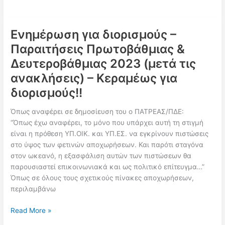
3.770
νέοι
διορισμοί
Ενημέρωση για διορισμούς –
εκπαιδευτικών
Παραιτήσεις Πρωτοβάθμιας &
και
Δευτεροβάθμιας 2023 (μετά τις
φέτος
2023!!
ανακλήσεις) – Κεραμέως για
διορισμούς!!
Όπως αναφέρει σε δημοσίευση του ο ΠΑΤΡΕΑΣ/ΠΔΕ:
“Όπως έχω αναφέρει, το μόνο που υπάρχει αυτή τη στιγμή
είναι η πρόθεση ΥΠ.ΟΙΚ. και ΥΠ.ΕΣ. να εγκρίνουν πιστώσεις
στο ύψος των φετινών αποχωρήσεων. Και παρότι σταγόνα
στον ωκεανό, η εξασφάλιση αυτών των πιστώσεων θα
παρουσιαστεί επικοινωνιακά και ως πολιτικό επίτευγμα…”
Όπως σε όλους τους σχετικούς πίνακες αποχωρήσεων,
περιλαμβάνω
Ενημέρωση
Read More »
για