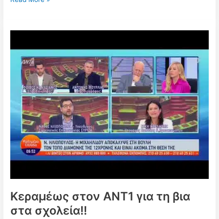
ΣΥΡΙΖΑ
–
ΚΕΡΑΜΕΩΣ:
Κεραμέως
τέλος
–
Lαϊκισμός
&
ανευθυνότητα!
Κεραμέως στον ΑΝΤ1 για τη βια
στα σχολεία!!