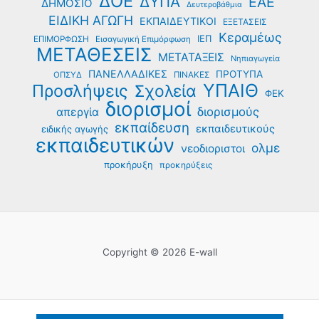
ΔΟΕ
ΔΥΠΑ
ΕΑΕ
ΔΗΜΟΣΙΟ
Δευτεροβάθμια
ΕΙΔΙΚΗ ΑΓΩΓΗ
ΕΚΠΑΙΔΕΥΤΙΚΟΙ
ΕΞΕΤΑΣΕΙΣ
Κεραμέως
ΙΕΠ
ΕΠΙΜΟΡΦΩΣΗ
Εισαγωγική Επιμόρφωση
ΜΕΤΑΘΕΣΕΙΣ
ΜΕΤΑΤΑΞΕΙΣ
Νηπιαγωγεία
ΠΑΝΕΛΛΑΔΙΚΕΣ
ΠΡΟΤΥΠΑ
ΟΠΣΥΔ
ΠΙΝΑΚΕΣ
ΥΠΑΙΘ
Προσλήψεις
Σχολεία
ΦΕΚ
διορισμοί
διορισμούς
απεργία
εκπαίδευση
εκπαιδευτικούς
ειδικής αγωγής
εκπαιδευτικών
ολμε
νεοδιοριστοι
προκήρυξη
προκηρύξεις
Copyright © 2026 E-wall