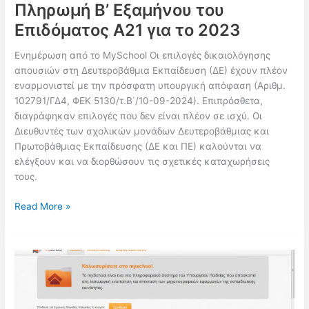
Πληρωμή Β’ Εξαμήνου του
Επιδόματος Α21 για το 2023
Ενημέρωση από το MySchool Οι επιλογές δικαιολόγησης
απουσιών στη Δευτεροβάθμια Εκπαίδευση (ΔΕ) έχουν πλέον
εναρμονιστεί με την πρόσφατη υπουργική απόφαση (Αριθμ.
102791/ΓΔ4, ΦΕΚ 5130/τ.Β΄/10-09-2024). Επιπρόσθετα,
διαγράφηκαν επιλογές που δεν είναι πλέον σε ισχύ. Οι
Διευθυντές των σχολικών μονάδων Δευτεροβάθμιας και
Πρωτοβάθμιας Εκπαίδευσης (ΔΕ και ΠΕ) καλούνται να
ελέγξουν και να διορθώσουν τις σχετικές καταχωρήσεις
τους.
MySchool
Read More »
–
Νέα
Εναρμόνιση
Δικαιολόγησης
Απουσιών
/