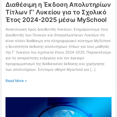
Διαθέσιμη η Έκδοση Απολυτηρίων
Τίτλων Γ’ Λυκείου για το Σχολικό
Έτος 2024-2025 μέσω MySchool
Ανακοίνωση προς Διευθυντές Λυκείων: Ενημερώνουμε τους
Διευθυντές των Γενικών και Επαγγελματικών Λυκείων ότι
είναι πλέον διαθέσιμη στο πληροφοριακό σύστημα MySchool
η δυνατότητα έκδοσης απολυτηρίων τίτλων για τους μαθητές
της Γ’ Λυκείου του σχολικού έτους 2024-2025. Παρακαλούμε
για τις απαραίτητες ενέργειες και τον έγκαιρο
προγραμματισμό της διαδικασίας έκδοσης και χορήγησης
των απολυτηρίων. Σύντομοι οδηγοί Myschool για […]
Διαθέσιμη
Read More »
η
Έκδοση
Απολυτηρίων
Τίτλων
Γ’
Λυκείου