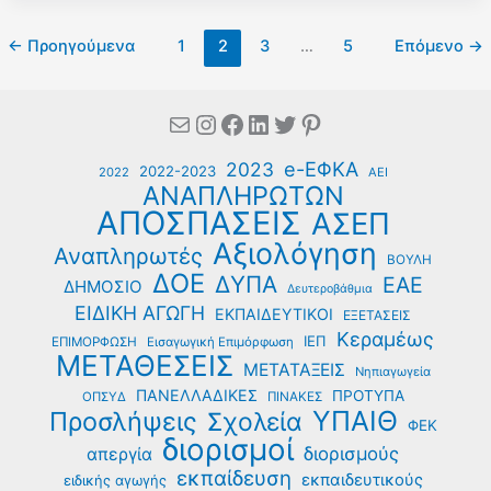
Α21-
Myschool:
←
Προηγούμενα
1
2
3
…
5
Επόμενο
→
Εκκρεμότητες
στην
Έκδοση
Mail
Instagram
Facebook
Linkedin
Twitter
Pinterest
Αποτελεσμάτων
Μαθητών
e-ΕΦΚΑ
2023
για
2022-2023
2022
ΑΕΙ
ΑΝΑΠΛΗΡΩΤΩΝ
το
ΑΠΟΣΠΑΣΕΙΣ
ΑΣΕΠ
Σχολικό
Έτος
Αξιολόγηση
Αναπληρωτές
ΒΟΥΛΗ
2022-
ΔΟΕ
ΔΥΠΑ
ΕΑΕ
ΔΗΜΟΣΙΟ
2023
Δευτεροβάθμια
ΕΙΔΙΚΗ ΑΓΩΓΗ
ΕΚΠΑΙΔΕΥΤΙΚΟΙ
ΕΞΕΤΑΣΕΙΣ
Κεραμέως
ΙΕΠ
ΕΠΙΜΟΡΦΩΣΗ
Εισαγωγική Επιμόρφωση
ΜΕΤΑΘΕΣΕΙΣ
ΜΕΤΑΤΑΞΕΙΣ
Νηπιαγωγεία
ΠΑΝΕΛΛΑΔΙΚΕΣ
ΠΡΟΤΥΠΑ
ΟΠΣΥΔ
ΠΙΝΑΚΕΣ
ΥΠΑΙΘ
Προσλήψεις
Σχολεία
ΦΕΚ
διορισμοί
διορισμούς
απεργία
εκπαίδευση
εκπαιδευτικούς
ειδικής αγωγής