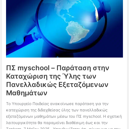
για
το
Σχολικό
Έτος
2024-
2025
μέσω
MySchool
ΠΣ myschool – Παράταση στην
Καταχώριση της Ύλης των
Πανελλαδικώς Εξεταζόμενων
Μαθημάτων
Το Υπουργείο Παιδείας ανακοίνωσε παράταση για την
καταχώριση της διδαχθείσας ύλης των πανελλαδικώς
εξεταζόμενων μαθημάτων μέσω του ΠΣ myschool. Η σχετική
λειτουργικότητα θα παραμείνει διαθέσιμη έως και την
Τετάρτη, 7 Μαΐου 2025. Υπενθυμίζεται ότι, σύμφωνα με την