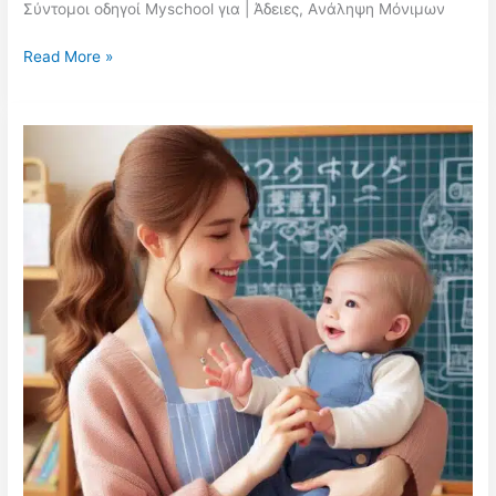
Σύντομοι οδηγοί Myschool για | Άδειες, Aνάληψη Μόνιμων
Μετάπτωση
Read More »
από
το
e-
eggrafes
στο
myschool
της
Α’
Φάσης
Εγγραφών
Μαθητών
ΕΠΑΛ