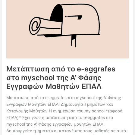
Αγιασμό
έως
την
Οργάνωση
του
Myschool
Μετάπτωση από το e-eggrafes
στο myschool της Α’ Φάσης
Εγγραφών Μαθητών ΕΠΑΛ
Μετάπτωση από το e-eggrafes στο myschool της Α’ Φάσης
Εγγραφών Μαθητών ΕΠΑΛ: Δημιουργία Τμημάτων και
Κατανομής Μαθητών Η ενημέρωση του my school *(αφορά
ΕΠΑΛ)* Έχει γίνει η μετάπτωση από το e-eggrafes στο
myschool της Α’ Φάσης εγγραφών μαθητών ΕΠΑΛ.
Δημιουργείτε τμήματα και κατανέμετε τους μαθητές σε αυτά.