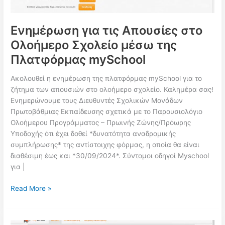
Πληρωμή
Β’
Εξαμήνου
Ενημέρωση για τις Απουσίες στο
του
Ολοήμερο Σχολείο μέσω της
Επιδόματος
Πλατφόρμας mySchool
Α21
για
Ακολουθεί η ενημέρωση της πλατφόρμας mySchool για το
το
ζήτημα των απουσιών στο ολοήμερο σχολείο. Καλημέρα σας!
2023
Ενημερώνουμε τους Διευθυντές Σχολικών Μονάδων
Πρωτοβάθμιας Εκπαίδευσης σχετικά με το Παρουσιολόγιο
Ολοήμερου Προγράμματος – Πρωινής Ζώνης/Πρόωρης
Υποδοχής ότι έχει δοθεί *δυνατότητα αναδρομικής
συμπλήρωσης* της αντίστοιχης φόρμας, η οποία θα είναι
διαθέσιμη έως και *30/09/2024*. Σύντομοι οδηγοί Myschool
για |
Ενημέρωση
Read More »
για
τις
Απουσίες