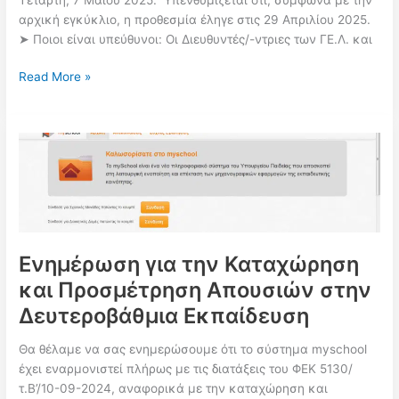
αρχική εγκύκλιο, η προθεσμία έληγε στις 29 Απριλίου 2025.
➤ Ποιοι είναι υπεύθυνοι: Οι Διευθυντές/-ντριες των ΓΕ.Λ. και
ΠΣ
Read More »
myschool
–
Παράταση
στην
Καταχώριση
της
Ύλης
των
Πανελλαδικώς
Ενημέρωση για την Καταχώρηση
Εξεταζόμενων
και Προσμέτρηση Απουσιών στην
Μαθημάτων
Δευτεροβάθμια Εκπαίδευση
Θα θέλαμε να σας ενημερώσουμε ότι το σύστημα myschool
έχει εναρμονιστεί πλήρως με τις διατάξεις του ΦΕΚ 5130/
τ.Β’/10-09-2024, αναφορικά με την καταχώρηση και