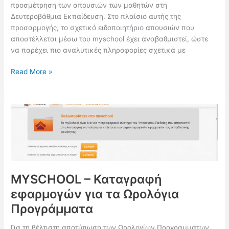
προσμέτρηση των απουσιών των μαθητών στη
Δευτεροβάθμια Εκπαίδευση. Στο πλαίσιο αυτής της
προσαρμογής, το σχετικό ειδοποιητήριο απουσιών που
αποστέλλεται μέσω του myschool έχει αναβαθμιστεί, ώστε
να παρέχει πιο αναλυτικές πληροφορίες σχετικά με
Ενημέρωση
Read More »
για
την
Καταχώρηση
και
Προσμέτρηση
Απουσιών
στην
Δευτεροβάθμια
Εκπαίδευση
MYSCHOOL – Καταγραφή
εφαρμογών για τα Ωρολόγια
Προγράμματα
Για τη βέλτιστη αποτύπωση των Ωρολογίων Προγραμμάτων