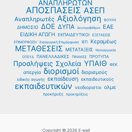
ΑΝΑΠΛΗΡΩΤΩΝ
ΑΠΟΣΠΑΣΕΙΣ
ΑΣΕΠ
Αξιολόγηση
Αναπληρωτές
ΒΟΥΛΗ
ΔΟΕ
ΔΥΠΑ
ΕΑΕ
ΔΗΜΟΣΙΟ
Δευτεροβάθμια
ΕΙΔΙΚΗ ΑΓΩΓΗ
ΕΚΠΑΙΔΕΥΤΙΚΟΙ
ΕΞΕΤΑΣΕΙΣ
Κεραμέως
ΙΕΠ
ΕΠΙΜΟΡΦΩΣΗ
Εισαγωγική Επιμόρφωση
ΜΕΤΑΘΕΣΕΙΣ
ΜΕΤΑΤΑΞΕΙΣ
Νηπιαγωγεία
ΠΑΝΕΛΛΑΔΙΚΕΣ
ΠΡΟΤΥΠΑ
ΟΠΣΥΔ
ΠΙΝΑΚΕΣ
ΥΠΑΙΘ
Προσλήψεις
Σχολεία
ΦΕΚ
διορισμοί
διορισμούς
απεργία
εκπαίδευση
εκπαιδευτικούς
ειδικής αγωγής
εκπαιδευτικών
ολμε
νεοδιοριστοι
προκήρυξη
προκηρύξεις
Copyright © 2026 E-wall