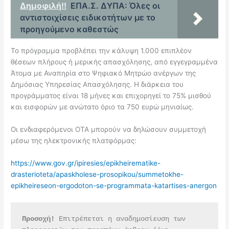
Δημοφιλή!!
ΕΠΑ.Σ. ΔΥΠΑ: Όλες οι
αντιστοιχίσεις ειδικοτήτων με το
προηγούμενο καθεστώς
Το πρόγραμμα προβλέπει την κάλυψη 1.000 επιπλέον
θέσεων πλήρους ή μερικής απασχόλησης, από εγγεγραμμένα
Άτομα με Αναπηρία στο Ψηφιακό Μητρώο ανέργων της
Δημόσιας Υπηρεσίας Απασχόλησης. Η διάρκεια του
προγράμματος είναι 18 μήνες και επιχορηγεί το 75% μισθού
και εισφορών με ανώτατο όριο τα 750 ευρώ μηνιαίως.
Οι ενδιαφερόμενοι ΟΤΑ μπορούν να δηλώσουν συμμετοχή
μέσω της ηλεκτρονικής πλατφόρμας:
https://www.gov.gr/ipiresies/epikheirematike-
drasterioteta/apaskholese-prosopikou/summetokhe-
epikheireseon-ergodoton-se-programmata-katartises-anergon
Προσοχή!
 Επιτρέπεται η αναδημοσίευση των 